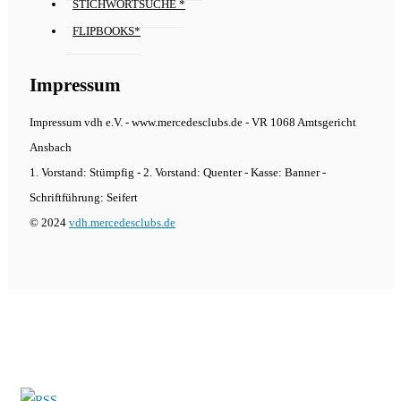
STICHWORTSUCHE *
FLIPBOOKS*
Impressum
Impressum vdh e.V. - www.mercedesclubs.de - VR 1068 Amtsgericht
Ansbach
1. Vorstand: Stümpfig - 2. Vorstand: Quenter - Kasse: Banner -
Schriftführung: Seifert
© 2024
vdh.mercedesclubs.de