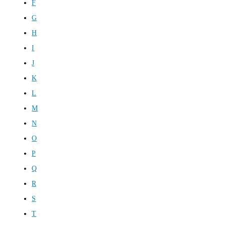
F
G
H
I
J
K
L
M
N
O
P
Q
R
S
T