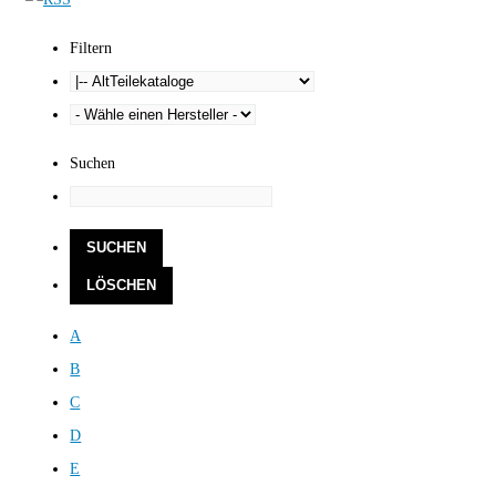
Filtern
Suchen
A
B
C
D
E