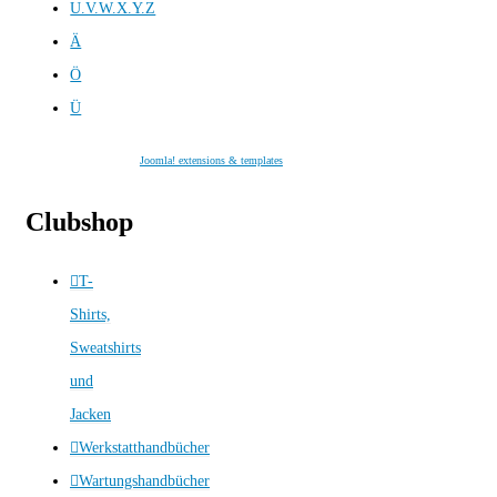
U.V.W.X.Y.Z
Ä
Ö
Ü
Joomla! extensions & templates
Clubshop
T-
Shirts,
Sweatshirts
und
Jacken
Werkstatthandbücher
Wartungshandbücher