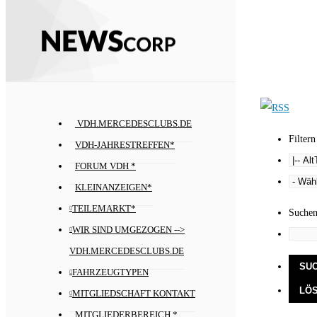
VDH.MERCEDESCLUBS.DE
Filtern
VDH-JAHRESTREFFEN*
FORUM VDH *
KLEINANZEIGEN*
TEILEMARKT*
Suche
WIR SIND UMGEZOGEN -->
VDH.MERCEDESCLUBS.DE
FAHRZEUGTYPEN
MITGLIEDSCHAFT KONTAKT
MITGLIEDERBEREICH *