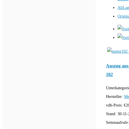
AltLag
Origin
Auszug aus
102
Unterkategori
Hersteller:
Me
vdh-Preis:
€
2
Stand:
30-11-
Seitenaufrufe