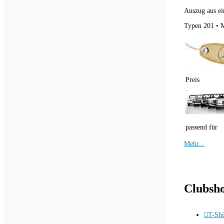
Auszug aus ei
Typen 201 • M
Preis
passend für
Mehr...
Clubsh
T-Shi