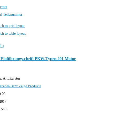
erort
al-Teilenummer
 Einführungsschrift PKW-Typen 201 Motor
e:
AltLiteratur
rcedes-Benz
Zeige Produkte
0,00
2017
:
5495