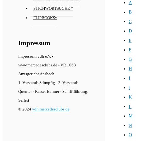
A
STICHWORTSUCHE *
B
FLIPBOOKS*
C
D
E
Impressum
F
Impressum vdh e.V. -
G
www.mercedesclubs.de - VR 1068
H
Amtsgericht Ansbach
I
1. Vorstand: Stümpfig - 2. Vorstand:
J
Quenter - Kasse: Banner - Schriftführung:
K
Seifert
L
© 2024
vdh.mercedesclubs.de
M
N
O