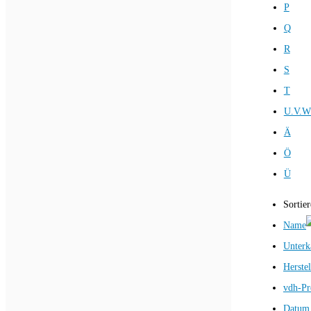
P
Q
R
S
T
U.V.W
Ä
Ö
Ü
Sortie
Name
Unterk
Herstel
vdh-Pr
Datum