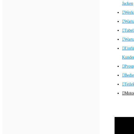
Jacken
Werks
Wart
Tabel
Wartu
Einfü
Kunden
Prosp
Bedie
Teile
Motor