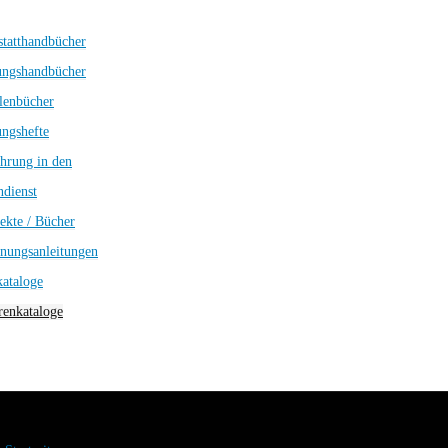
tatthandbücher
ungshandbücher
lenbücher
ngshefte
hrung in den
dienst
ekte / Bücher
nungsanleitungen
kataloge
enkataloge