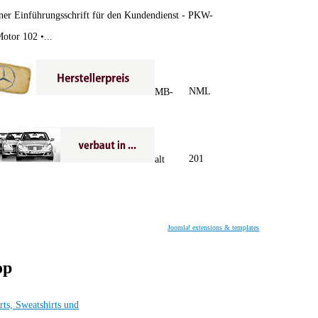
ner Einführungsschrift für den Kundendienst - PKW-
otor 102 •...
NML
MB-
201
alt
Joomla! extensions & templates
op
rts, Sweatshirts und