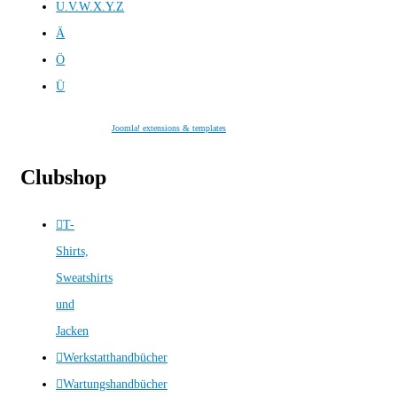
U.V.W.X.Y.Z
Ä
Ö
Ü
Joomla! extensions & templates
Clubshop
T-
Shirts,
Sweatshirts
und
Jacken
Werkstatthandbücher
Wartungshandbücher