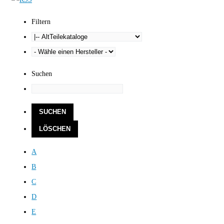
Filtern
Suchen
A
B
C
D
E