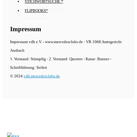
STICHWORTSUCHE *
FLIPBOOKS*
Impressum
Impressum vdh e.V. - www.mercedesclubs.de - VR 1068 Amtsgericht
Ansbach
1. Vorstand: Stümpfig - 2. Vorstand: Quenter - Kasse: Banner -
Schriftführung: Seifert
© 2024
vdh.mercedesclubs.de