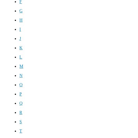
F
G
H
I
J
K
L
M
N
O
P
Q
R
S
T