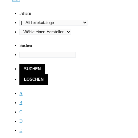
Filtern
Suchen
A
B
C
D
E