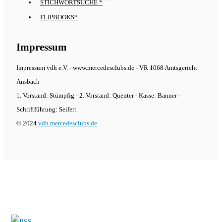
STICHWORTSUCHE *
FLIPBOOKS*
Impressum
Impressum vdh e.V. - www.mercedesclubs.de - VR 1068 Amtsgericht
Ansbach
1. Vorstand: Stümpfig - 2. Vorstand: Quenter - Kasse: Banner -
Schriftführung: Seifert
© 2024
vdh.mercedesclubs.de