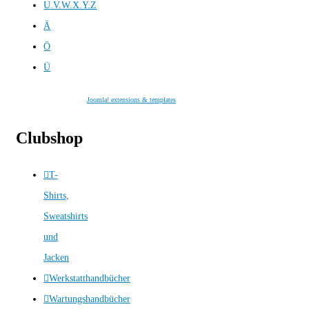
U.V.W.X.Y.Z
Ä
Ö
Ü
Joomla! extensions & templates
Clubshop
T-
Shirts,
Sweatshirts
und
Jacken
Werkstatthandbücher
Wartungshandbücher