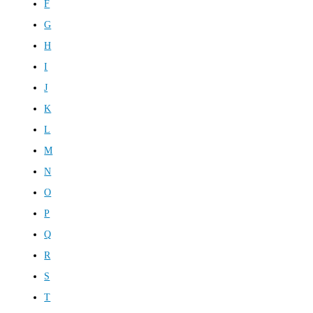
F
G
H
I
J
K
L
M
N
O
P
Q
R
S
T