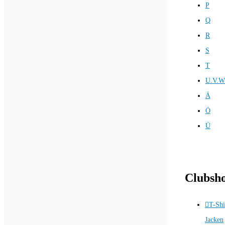
P
Q
R
S
T
U.V.W
Ä
Ö
Ü
Clubsh
T-Shi
Jacken