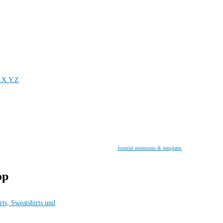
.X.Y.Z
Joomla! extensions & templates
op
rts, Sweatshirts und