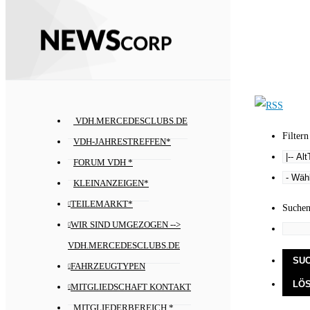
VDH.MERCEDESCLUBS.DE
Filtern
VDH-JAHRESTREFFEN*
FORUM VDH *
KLEINANZEIGEN*
TEILEMARKT*
Suche
WIR SIND UMGEZOGEN -->
VDH.MERCEDESCLUBS.DE
FAHRZEUGTYPEN
MITGLIEDSCHAFT KONTAKT
MITGLIEDERBEREICH *