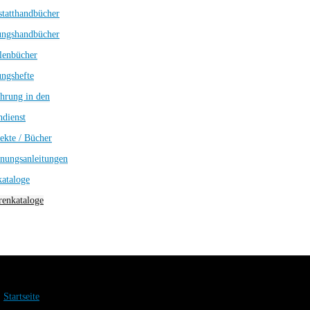
tatthandbücher
ungshandbücher
lenbücher
ngshefte
hrung in den
dienst
ekte / Bücher
nungsanleitungen
kataloge
enkataloge
Startseite