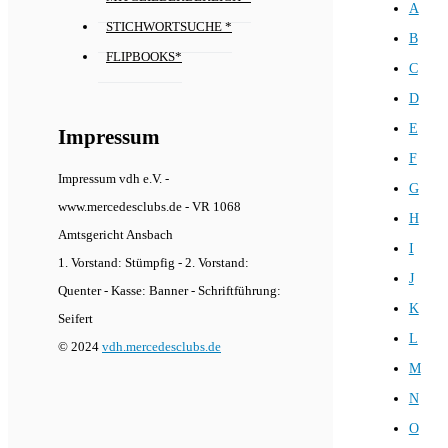
A
STICHWORTSUCHE *
B
FLIPBOOKS*
C
D
E
Impressum
F
Impressum vdh e.V. -
G
www.mercedesclubs.de - VR 1068
H
Amtsgericht Ansbach
I
1. Vorstand: Stümpfig - 2. Vorstand:
J
Quenter - Kasse: Banner - Schriftführung:
K
Seifert
L
© 2024
vdh.mercedesclubs.de
M
N
O