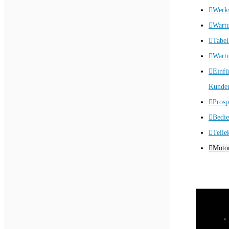
Werks
Wart
Tabel
Wartu
Einfü
Kunden
Prosp
Bedie
Teile
Motor