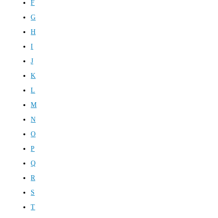
F
G
H
I
J
K
L
M
N
O
P
Q
R
S
T