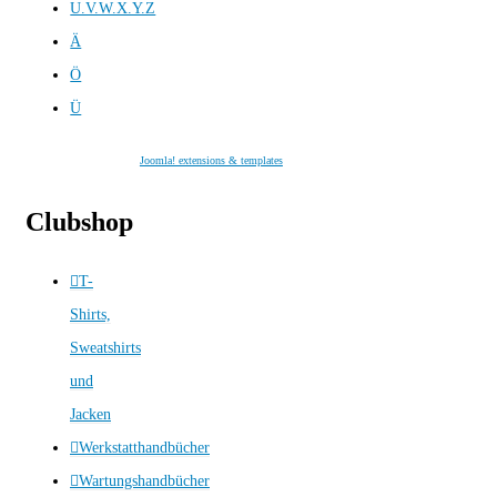
U.V.W.X.Y.Z
Ä
Ö
Ü
Joomla! extensions & templates
Clubshop
T-
Shirts,
Sweatshirts
und
Jacken
Werkstatthandbücher
Wartungshandbücher