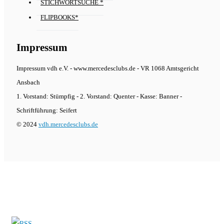
STICHWORTSUCHE *
FLIPBOOKS*
Impressum
Impressum vdh e.V. - www.mercedesclubs.de - VR 1068 Amtsgericht
Ansbach
1. Vorstand: Stümpfig - 2. Vorstand: Quenter - Kasse: Banner -
Schriftführung: Seifert
© 2024
vdh.mercedesclubs.de