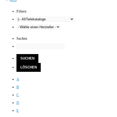
Filtern
Suchen
A
B
C
D
E