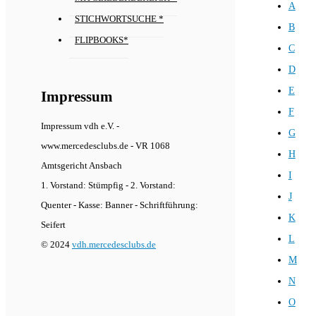
A
STICHWORTSUCHE *
B
FLIPBOOKS*
C
D
E
Impressum
F
Impressum vdh e.V. -
G
www.mercedesclubs.de - VR 1068
H
Amtsgericht Ansbach
I
1. Vorstand: Stümpfig - 2. Vorstand:
J
Quenter - Kasse: Banner - Schriftführung:
K
Seifert
L
© 2024
vdh.mercedesclubs.de
M
N
O