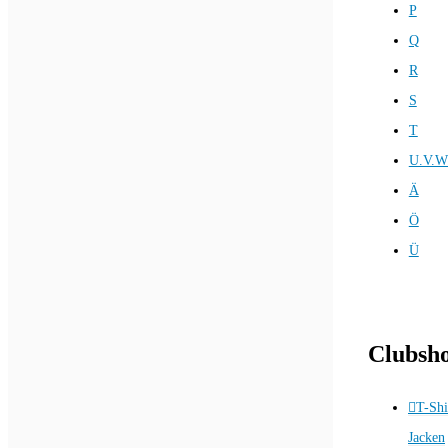
P
Q
R
S
T
U.V.W
Ä
Ö
Ü
Clubsh
T-Shi
Jacken