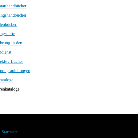
tatthandbücher
ungshandbücher
lenbücher
ngshefte
hrung in den
dienst
ekte / Bücher
nungsanleitungen
kataloge
enkataloge
Startseite