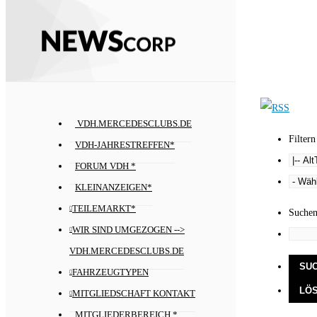
VDH.MERCEDESCLUBS.DE
Filtern
VDH-JAHRESTREFFEN*
FORUM VDH *
KLEINANZEIGEN*
TEILEMARKT*
Suche
WIR SIND UMGEZOGEN -->
VDH.MERCEDESCLUBS.DE
FAHRZEUGTYPEN
MITGLIEDSCHAFT KONTAKT
MITGLIEDERBEREICH *