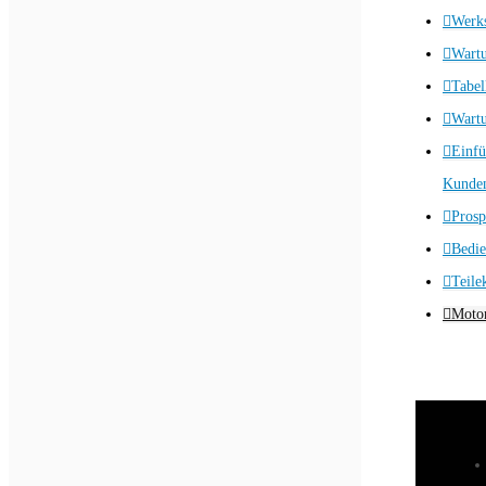
Werks
Wart
Tabel
Wartu
Einfü
Kunden
Prosp
Bedie
Teile
Motor