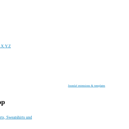
.X.Y.Z
Joomla! extensions & templates
op
rts, Sweatshirts und