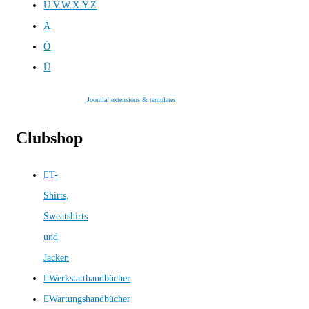
U.V.W.X.Y.Z
Ä
Ö
Ü
Joomla! extensions & templates
Clubshop
T-
Shirts,
Sweatshirts
und
Jacken
Werkstatthandbücher
Wartungshandbücher