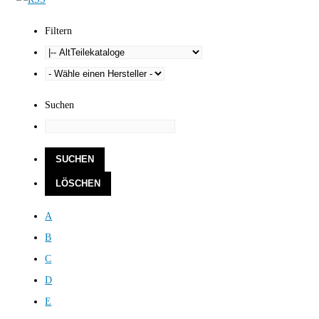
Filtern
Suchen
A
B
C
D
E