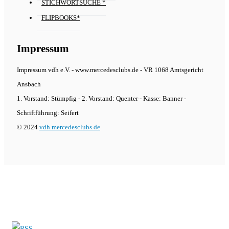
STICHWORTSUCHE *
FLIPBOOKS*
Impressum
Impressum vdh e.V. - www.mercedesclubs.de - VR 1068 Amtsgericht
Ansbach
1. Vorstand: Stümpfig - 2. Vorstand: Quenter - Kasse: Banner -
Schriftführung: Seifert
© 2024
vdh.mercedesclubs.de