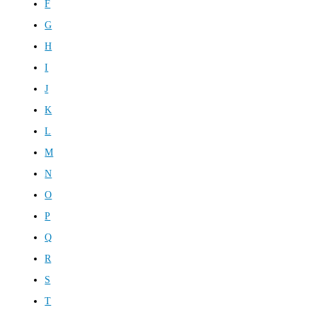
F
G
H
I
J
K
L
M
N
O
P
Q
R
S
T