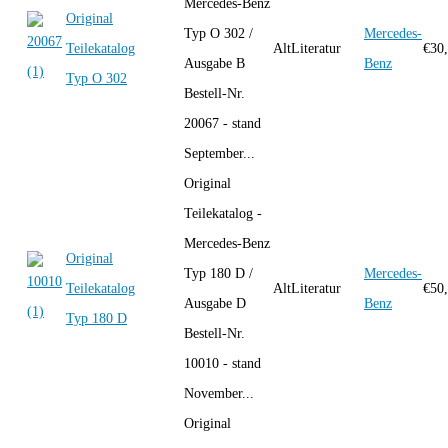
Mercedes-Benz
Original
Typ O 302 /
Mercedes-
Teilekatalog
AltLiteratur
€
30
Ausgabe B
Benz
Typ O 302
Bestell-Nr.
20067 - stand
September...
Original
Teilekatalog -
Mercedes-Benz
Original
Typ 180 D /
Mercedes-
Teilekatalog
AltLiteratur
€
50
Ausgabe D
Benz
Typ 180 D
Bestell-Nr.
10010 - stand
November...
Original