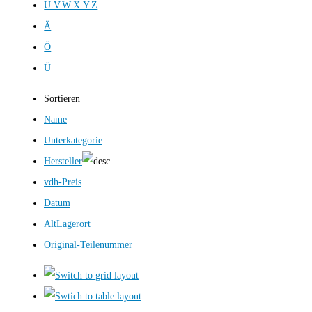
U.V.W.X.Y.Z
Ä
Ö
Ü
Sortieren
Name
Unterkategorie
Hersteller
vdh-Preis
Datum
AltLagerort
Original-Teilenummer