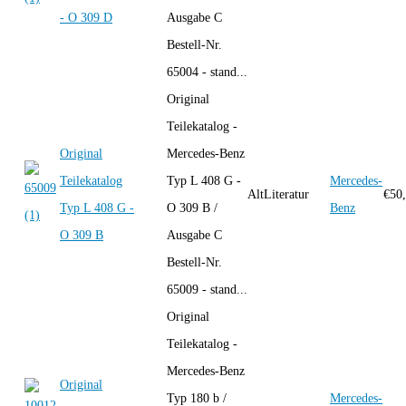
- O 309 D
Ausgabe C
Bestell-Nr.
65004 - stand...
Original
Teilekatalog -
Original
Mercedes-Benz
Teilekatalog
Typ L 408 G -
Mercedes-
AltLiteratur
€
50
Typ L 408 G -
O 309 B /
Benz
O 309 B
Ausgabe C
Bestell-Nr.
65009 - stand...
Original
Teilekatalog -
Mercedes-Benz
Original
Typ 180 b /
Mercedes-