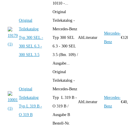
10110 -...
Original
Original
Teilekatalog -
Teilekatalog
Mercedes-Benz
Mercedes-
Typ 300 SEL -
Typ 300 SEL
AltLiteratur
€
12
Benz
300 SEL 6.3 -
6.3 - 300 SEL
300 SEL 3.5
3.5 (Bm. 109) /
Ausgabe...
Original
Teilekatalog -
Original
Mercedes-Benz
Teilekatalog
Typ L 319 B -
Mercedes-
AltLiteratur
€
40
Typ L 319 B -
O 319 B /
Benz
O 319 B
Ausgabe B
Bestell-Nr.