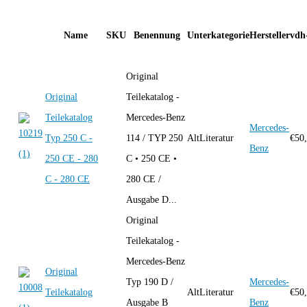
Name
SKU
Benennung
Unterkategorie
Hersteller
vdh
Original
Original
Teilekatalog -
Teilekatalog
Mercedes-Benz
Mercedes-
Typ 250 C -
114 / TYP 250
AltLiteratur
€
50
Benz
250 CE - 280
C • 250 CE •
C - 280 CE
280 CE /
Ausgabe D...
Original
Teilekatalog -
Mercedes-Benz
Original
Typ 190 D /
Mercedes-
Teilekatalog
AltLiteratur
€
50
Ausgabe B
Benz