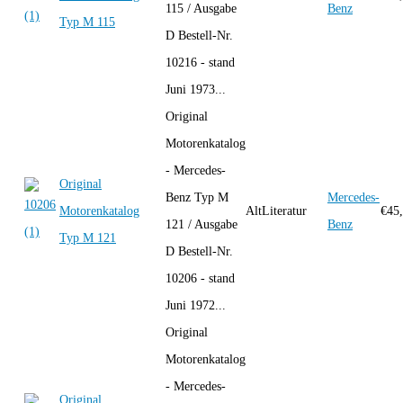
115 / Ausgabe
Benz
Typ M 115
D Bestell-Nr.
10216 - stand
Juni 1973...
Original
Motorenkatalog
- Mercedes-
Original
Benz Typ M
Mercedes-
Motorenkatalog
AltLiteratur
€
45
121 / Ausgabe
Benz
Typ M 121
D Bestell-Nr.
10206 - stand
Juni 1972...
Original
Motorenkatalog
- Mercedes-
Original