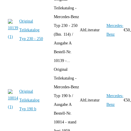
Teilekatalog -
Mercedes-Benz
Original
Typ 230 - 250
Mercedes-
Teilekatalog
AltLiteratur
€
50
(Bm. 114) /
Benz
Typ 230 - 250
Ausgabe A
Bestell-Nr.
10139 -...
Original
Teilekatalog -
Mercedes-Benz
Original
Typ 190 b /
Mercedes-
Teilekatalog
AltLiteratur
€
50
Ausgabe A
Benz
Typ 190 b
Bestell-Nr.
10014 - stand
Juni 1959 -...