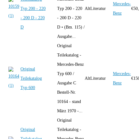
Mercedes-
Typ 200 - 220
Typ 200 - 220
AltLiteratur
€
50
Benz
- 200 D - 220
- 200 D - 220
D
D • (Bm. 115) /
Ausgabe...
Original
Teilekatalog -
Mercedes-Benz
Original
Typ 600 /
Mercedes-
Teilekatalog
AltLiteratur
€
15
Ausgabe C
Benz
Typ 600
Bestell-Nr.
10164 - stand
März 1970 -...
Original
Original
Teilekatalog -
Teilekatalog
Mercedes-Benz