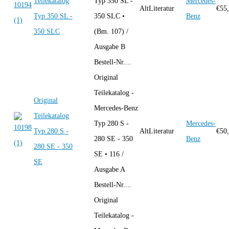
Teilekatalog
Typ 350 SL -
Mercedes-
AltLiteratur
€
55
Typ 350 SL -
350 SLC •
Benz
350 SLC
(Bm. 107) /
Ausgabe B
Bestell-Nr....
Original
Teilekatalog -
Original
Mercedes-Benz
Teilekatalog
Typ 280 S -
Mercedes-
Typ 280 S -
AltLiteratur
€
50
280 SE - 350
Benz
280 SE - 350
SE • 116 /
SE
Ausgabe A
Bestell-Nr....
Original
Teilekatalog -