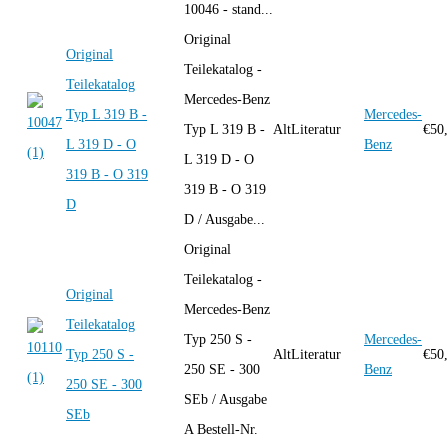
10046 - stand...
Original
Original
Teilekatalog -
Teilekatalog
Mercedes-Benz
Typ L 319 B -
Mercedes-
Typ L 319 B -
AltLiteratur
€
50
L 319 D - O
Benz
L 319 D - O
319 B - O 319
319 B - O 319
D
D / Ausgabe...
Original
Teilekatalog -
Original
Mercedes-Benz
Teilekatalog
Typ 250 S -
Mercedes-
Typ 250 S -
AltLiteratur
€
50
250 SE - 300
Benz
250 SE - 300
SEb / Ausgabe
SEb
A Bestell-Nr.