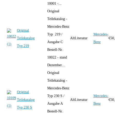
10001 -...
Original
Teilekatalog -
Mercedes-Benz
Original
Typ 219 /
Mercedes-
Teilekatalog
AltLiteratur
€
50
Ausgabe C
Benz
Typ 219
Bestell-Nr.
10022 - stand
Dezember...
Original
Teilekatalog -
Mercedes-Benz
Original
Typ 230 S /
Mercedes-
Teilekatalog
AltLiteratur
€
50
Ausgabe A
Benz
Typ 230 S
Bestell-Nr.