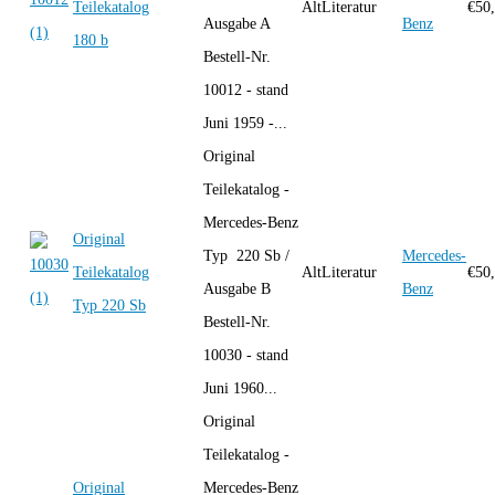
Teilekatalog
AltLiteratur
€
50
Ausgabe A
Benz
180 b
Bestell-Nr.
10012 - stand
Juni 1959 -...
Original
Teilekatalog -
Mercedes-Benz
Original
Typ 220 Sb /
Mercedes-
Teilekatalog
AltLiteratur
€
50
Ausgabe B
Benz
Typ 220 Sb
Bestell-Nr.
10030 - stand
Juni 1960...
Original
Teilekatalog -
Original
Mercedes-Benz