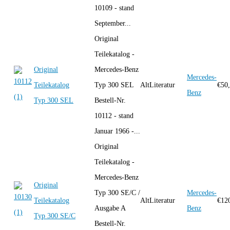
10109 - stand
September...
Original
Teilekatalog -
Original
Mercedes-Benz
Mercedes-
Teilekatalog
Typ 300 SEL
AltLiteratur
€
50
Benz
Typ 300 SEL
Bestell-Nr.
10112 - stand
Januar 1966 -...
Original
Teilekatalog -
Mercedes-Benz
Original
Typ 300 SE/C /
Mercedes-
Teilekatalog
AltLiteratur
€
12
Ausgabe A
Benz
Typ 300 SE/C
Bestell-Nr.