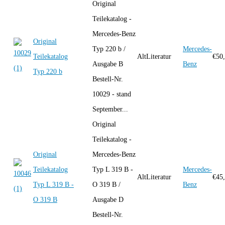
Original
Teilekatalog -
Mercedes-Benz
Original
Typ 220 b /
Mercedes-
Teilekatalog
AltLiteratur
€
50
Ausgabe B
Benz
Typ 220 b
Bestell-Nr.
10029 - stand
September...
Original
Teilekatalog -
Original
Mercedes-Benz
Teilekatalog
Typ L 319 B -
Mercedes-
AltLiteratur
€
45
Typ L 319 B -
O 319 B /
Benz
O 319 B
Ausgabe D
Bestell-Nr.