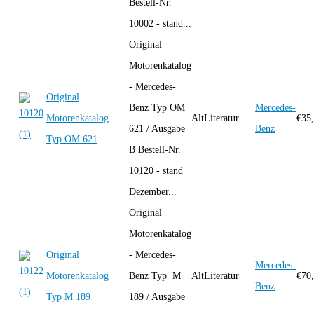
Bestell-Nr.
10002 - stand...
Original
Motorenkatalog
- Mercedes-
Original
Benz Typ OM
Mercedes-
Motorenkatalog
AltLiteratur
€
35
621 / Ausgabe
Benz
Typ OM 621
B Bestell-Nr.
10120 - stand
Dezember...
Original
Motorenkatalog
Original
- Mercedes-
Mercedes-
Motorenkatalog
Benz Typ M
AltLiteratur
€
70
Benz
Typ M 189
189 / Ausgabe