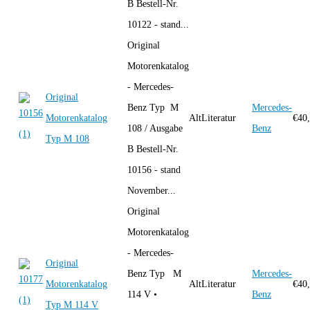
B Bestell-Nr.
10122 - stand...
Original
Motorenkatalog
- Mercedes-
Original
Benz Typ M
Mercedes-
Motorenkatalog
AltLiteratur
€
40
108 / Ausgabe
Benz
Typ M 108
B Bestell-Nr.
10156 - stand
November...
Original
Motorenkatalog
- Mercedes-
Original
Benz Typ M
Mercedes-
Motorenkatalog
AltLiteratur
€
40
114 V •
Benz
Typ M 114 V