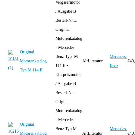
Vergasermotor
/ Ausgabe B
Bestell-Nr....
Original
Motorenkatalog
- Mercedes-
Original
Benz Typ M
Mercedes-
Motorenkatalog
AltLiteratur
€
40
114 E •
Benz
Typ M 114 E
Einspritzmotor
/ Ausgabe B
Bestell-Nr....
Original
Motorenkatalog
- Mercedes-
Original
Benz Typ M
Mercedes-
Motorenkatalog
AltLiteratur
€
40