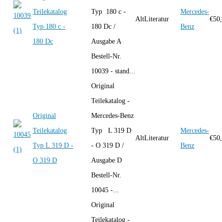
Teilekatalog
Typ 180 c -
Mercedes-
AltLiteratur
€
50
Typ 180 c -
180 Dc /
Benz
180 Dc
Ausgabe A
Bestell-Nr.
10039 - stand...
Original
Teilekatalog -
Original
Mercedes-Benz
Teilekatalog
Typ L 319 D
Mercedes-
AltLiteratur
€
50
Typ L 319 D -
- O 319 D /
Benz
O 319 D
Ausgabe D
Bestell-Nr.
10045 -...
Original
Teilekatalog -