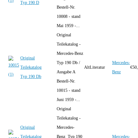
Typ 190 D
Bestell-Nr.
10008 - stand
Mai 1959 -...
Original
Teilekatalog -
Mercedes-Benz
Original
Typ 190 Db /
Mercedes-
Teilekatalog
AltLiteratur
€
50
Ausgabe A
Benz
Typ 190 Db
Bestell-Nr.
10015 - stand
Juni 1959 -...
Original
Teilekatalog -
Original
Mercedes-
Teilekatalog
Benz Typ 190
Mercedes-