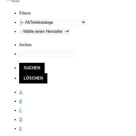
Filtern
Suchen
A
B
C
D
E