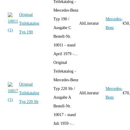
Teilekatalog -
Mercedes-Benz
Original
Typ 190 /
Mercedes-
Teilekatalog
AltLiteratur
€
50
Ausgabe C
Benz
Typ 190
Bestell-Nr.
10011 - stand
April 1979 -...
Original
Teilekatalog -
Mercedes-Benz
Original
Typ 220 Sb /
Mercedes-
Teilekatalog
AltLiteratur
€
70
Ausgabe A
Benz
Typ 220 Sb
Bestell-Nr.
10017 - stand
Juli 1959 -...