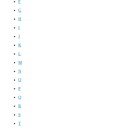
F
G
H
I
J
K
L
M
N
O
P
Q
R
S
T