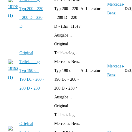
Mercedes-
Typ 200 - 220
Typ 200 - 220
AltLiteratur
€
50
Benz
- 200 D - 220
- 200 D - 220
D
D • (Bm. 115) /
Ausgabe...
Original
Original
Teilekatalog -
Teilekatalog
Mercedes-Benz
Mercedes-
Typ 190 c -
Typ 190 c -
AltLiteratur
€
50
Benz
190 Dc - 200 -
190 Dc - 200 -
200 D - 230
200 D - 230 /
Ausgabe...
Original
Teilekatalog -
Original
Mercedes-Benz