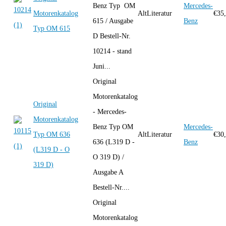
Benz Typ OM
Mercedes-
Motorenkatalog
AltLiteratur
€
35
615 / Ausgabe
Benz
Typ OM 615
D Bestell-Nr.
10214 - stand
Juni...
Original
Motorenkatalog
Original
- Mercedes-
Motorenkatalog
Benz Typ OM
Mercedes-
Typ OM 636
AltLiteratur
€
30
636 (L319 D -
Benz
(L319 D - O
O 319 D) /
319 D)
Ausgabe A
Bestell-Nr....
Original
Motorenkatalog