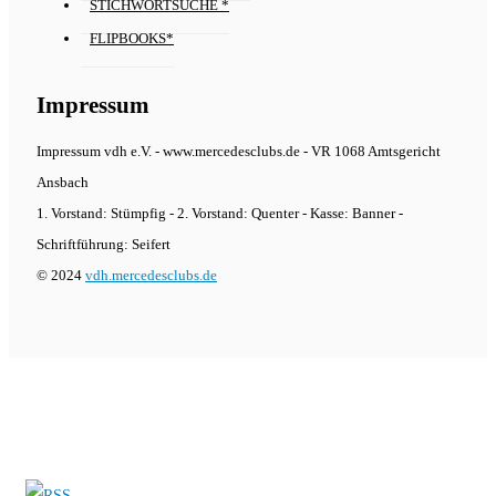
STICHWORTSUCHE *
FLIPBOOKS*
Impressum
Impressum vdh e.V. - www.mercedesclubs.de - VR 1068 Amtsgericht
Ansbach
1. Vorstand: Stümpfig - 2. Vorstand: Quenter - Kasse: Banner -
Schriftführung: Seifert
© 2024
vdh.mercedesclubs.de