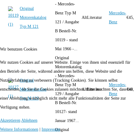
- Mercedes-
Original
Benz Typ M
Mercedes-
Motorenkatalog
AltLiteratur
€
45
121 / Ausgabe
Benz
Typ M 121
B Bestell-Nr.
10119 - stand
Mai 1966 -...
Wir benutzen Cookies
Original
Wir nutzen Cookies auf unserer Website. Einige von ihnen sind essenziell für
Motorenkatalog
den Betrieb der Seite, während andere uns helfen, diese Website und die
- Mercedes-
Original
Nutzererfahrung zu verbessern (Tracking Cookies). Sie können selbst
Benz Typ M
Mercedes-
Motorenkatalog
AltLiteratur
€
40
entscheiden, ob Sie die Cookies zulassen möchten. Bitte beachten Sie, dass bei
129 / Ausgabe
Benz
Typ M 129
einer Ablehnung womöglich nicht mehr alle Funktionalitäten der Seite zur
B Bestell-Nr.
Verfügung stehen.
10127- stand
Akzeptieren
Ablehnen
Januar 1967...
Weitere Informationen
|
Impressum
Original