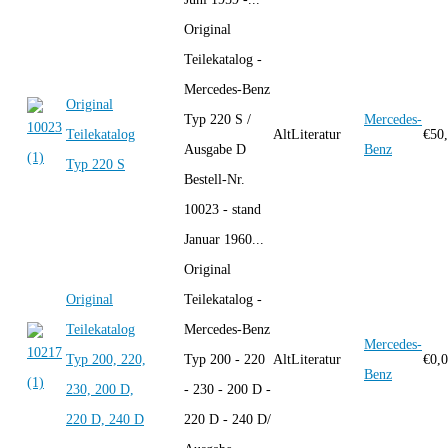
Original
Teilekatalog -
Mercedes-Benz
Original
Typ 220 S /
Mercedes-
Teilekatalog
AltLiteratur
€
50
Ausgabe D
Benz
Typ 220 S
Bestell-Nr.
10023 - stand
Januar 1960...
Original
Original
Teilekatalog -
Teilekatalog
Mercedes-Benz
Mercedes-
Typ 200, 220,
Typ 200 - 220
AltLiteratur
€
0,
Benz
230, 200 D,
- 230 - 200 D -
220 D, 240 D
220 D - 240 D/