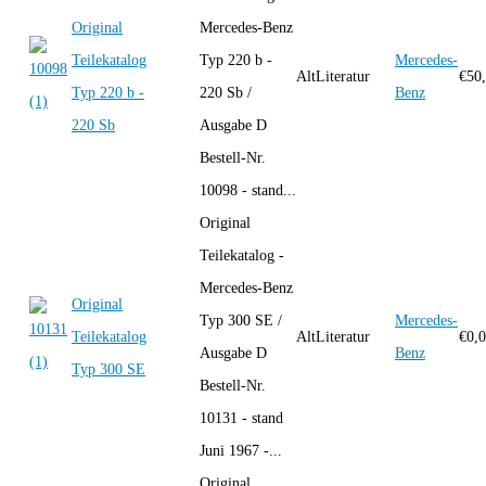
Original
Mercedes-Benz
Teilekatalog
Typ 220 b -
Mercedes-
AltLiteratur
€
50
Typ 220 b -
220 Sb /
Benz
220 Sb
Ausgabe D
Bestell-Nr.
10098 - stand...
Original
Teilekatalog -
Mercedes-Benz
Original
Typ 300 SE /
Mercedes-
Teilekatalog
AltLiteratur
€
0,
Ausgabe D
Benz
Typ 300 SE
Bestell-Nr.
10131 - stand
Juni 1967 -...
Original