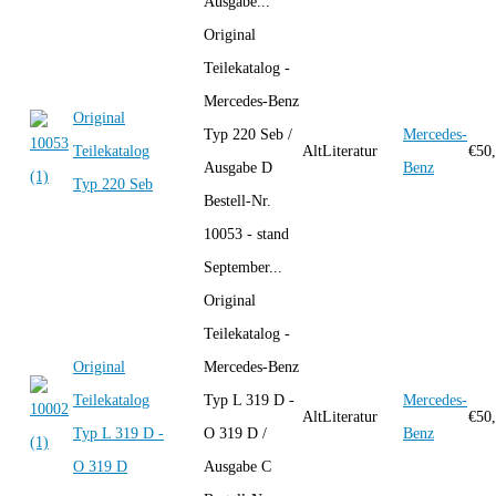
Ausgabe...
Original
Teilekatalog -
Mercedes-Benz
Original
Typ 220 Seb /
Mercedes-
Teilekatalog
AltLiteratur
€
50
Ausgabe D
Benz
Typ 220 Seb
Bestell-Nr.
10053 - stand
September...
Original
Teilekatalog -
Original
Mercedes-Benz
Teilekatalog
Typ L 319 D -
Mercedes-
AltLiteratur
€
50
Typ L 319 D -
O 319 D /
Benz
O 319 D
Ausgabe C