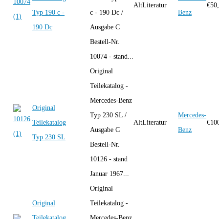
AltLiteratur
€
50
Typ 190 c -
c - 190 Dc /
Benz
190 Dc
Ausgabe C
Bestell-Nr.
10074 - stand...
Original
Teilekatalog -
Mercedes-Benz
Original
Typ 230 SL /
Mercedes-
Teilekatalog
AltLiteratur
€
10
Ausgabe C
Benz
Typ 230 SL
Bestell-Nr.
10126 - stand
Januar 1967...
Original
Original
Teilekatalog -
Teilekatalog
Mercedes-Benz