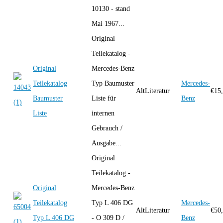
10130 - stand
Mai 1967...
Original
Teilekatalog -
Original
Mercedes-Benz
Teilekatalog
Typ Baumuster
Mercedes-
AltLiteratur
€
15
Baumuster
Liste für
Benz
Liste
internen
Gebrauch /
Ausgabe...
Original
Teilekatalog -
Original
Mercedes-Benz
Teilekatalog
Typ L 406 DG
Mercedes-
AltLiteratur
€
50
Typ L 406 DG
- O 309 D /
Benz