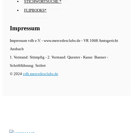
STICHWORTSUCHE *
FLIPBOOKS*
Impressum
Impressum vdh e.V. - www.mercedesclubs.de - VR 1068 Amtsgericht
Ansbach
1. Vorstand: Stümpfig - 2. Vorstand: Quenter - Kasse: Banner -
Schriftführung: Seifert
© 2024
vdh.mercedesclubs.de