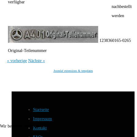
verfügbar
nachbestellt
werden
1238360165-0265
Original-Teilenummer
« vorherige
Nächste »
Joomla! extensions & templates
Startseite
Impressum
Wir benutzen Cookies
Kontakt