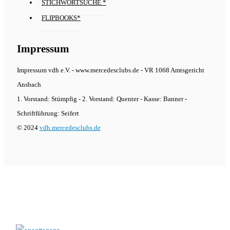
STICHWORTSUCHE *
FLIPBOOKS*
Impressum
Impressum vdh e.V. - www.mercedesclubs.de - VR 1068 Amtsgericht
Ansbach
1. Vorstand: Stümpfig - 2. Vorstand: Quenter - Kasse: Banner -
Schriftführung: Seifert
© 2024
vdh.mercedesclubs.de