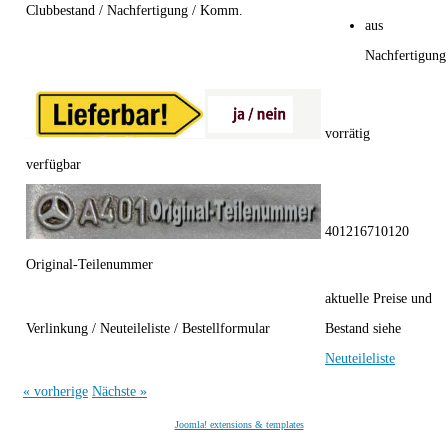
Clubbestand / Nachfertigung / Komm.
aus
Nachfertigung
vorrätig
verfügbar
401216710120
Original-Teilenummer
aktuelle Preise und
Verlinkung / Neuteileliste / Bestellformular
Bestand siehe
Neuteileliste
« vorherige
Nächste »
Joomla! extensions & templates