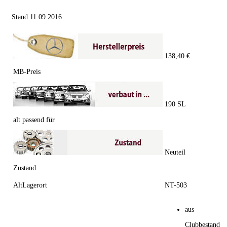
Stand 11.09.2016
138,40 €
MB-Preis
190 SL
alt passend für
Neuteil
Zustand
AltLagerort
NT-503
aus
Clubbestand