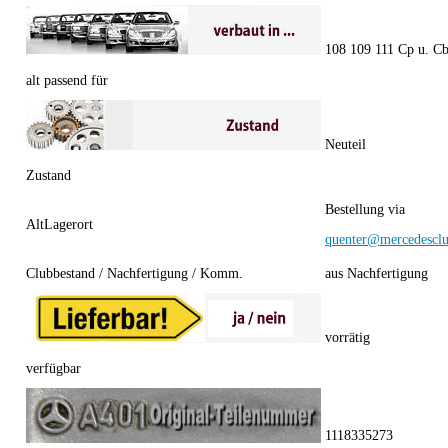
108 109 111 Cp u. C
alt passend für
Neuteil
Zustand
Bestellung via
AltLagerort
quenter@mercedesclu
Clubbestand / Nachfertigung / Komm.
aus Nachfertigung
vorrätig
verfügbar
1118335273