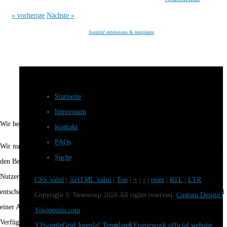
« vorherige
Nächste »
Joomla! extensions & templates
Startseite
Impressum
Wir benutzen Cookies
Kontakt
FAQs
Wir nutzen Cookies auf unserer Website. Einige von ihnen sind essenziell für
Suche
den Betrieb der Seite, während andere uns helfen, diese Website und die
Nutzererfahrung zu verbessern (Tracking Cookies). Sie können selbst
CSS Valid
|
XHTML Valid
|
Top
|
+
|
-
|
reset
|
RTL
|
LTR
entscheiden, ob Sie die Cookies zulassen möchten. Bitte beachten Sie, dass bei
Copyright ©
Newscorp
2026 All rights reserved.
Custom Design b
einer Ablehnung womöglich nicht mehr alle Funktionalitäten der Seite zur
Youjoomla.com
Verfügung stehen.
YJSimpleGrid Joomla! Templates Framework official website