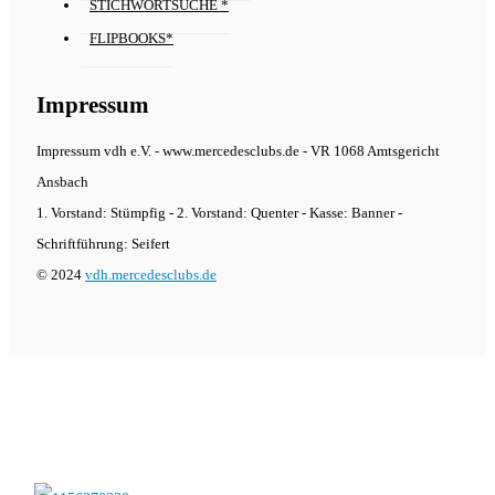
STICHWORTSUCHE *
FLIPBOOKS*
Impressum
Impressum vdh e.V. - www.mercedesclubs.de - VR 1068 Amtsgericht
Ansbach
1. Vorstand: Stümpfig - 2. Vorstand: Quenter - Kasse: Banner -
Schriftführung: Seifert
© 2024
vdh.mercedesclubs.de