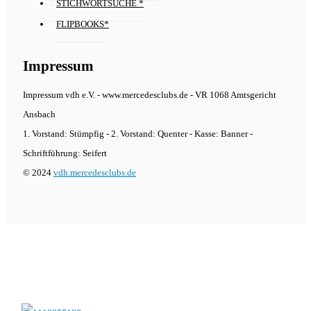
STICHWORTSUCHE *
FLIPBOOKS*
Impressum
Impressum vdh e.V. - www.mercedesclubs.de - VR 1068 Amtsgericht
Ansbach
1. Vorstand: Stümpfig - 2. Vorstand: Quenter - Kasse: Banner -
Schriftführung: Seifert
© 2024
vdh.mercedesclubs.de