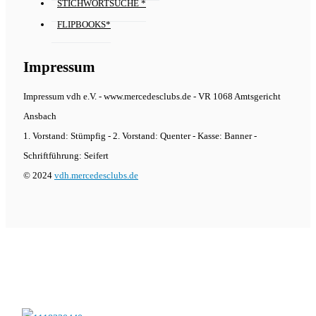
STICHWORTSUCHE *
FLIPBOOKS*
Impressum
Impressum vdh e.V. - www.mercedesclubs.de - VR 1068 Amtsgericht
Ansbach
1. Vorstand: Stümpfig - 2. Vorstand: Quenter - Kasse: Banner -
Schriftführung: Seifert
© 2024
vdh.mercedesclubs.de