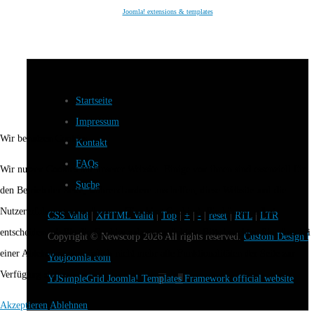
Joomla! extensions & templates
Startseite
Impressum
Wir benutzen Cookies
Kontakt
FAQs
Wir nutzen Cookies auf unserer Website. Einige von ihnen sind essenziell für
Suche
den Betrieb der Seite, während andere uns helfen, diese Website und die
Nutzererfahrung zu verbessern (Tracking Cookies). Sie können selbst
CSS Valid
|
XHTML Valid
|
Top
|
+
|
-
|
reset
|
RTL
|
LTR
entscheiden, ob Sie die Cookies zulassen möchten. Bitte beachten Sie, dass bei
Copyright ©
Newscorp
2026 All rights reserved.
Custom Design b
einer Ablehnung womöglich nicht mehr alle Funktionalitäten der Seite zur
Youjoomla.com
Verfügung stehen.
YJSimpleGrid Joomla! Templates Framework official website
Akzeptieren
Ablehnen