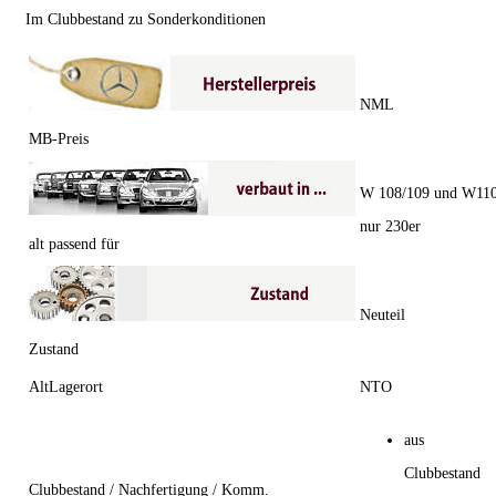
Im Clubbestand zu Sonderkonditionen
NML
MB-Preis
W 108/109 und W11
nur 230er
alt passend für
Neuteil
Zustand
AltLagerort
NTO
aus
Clubbestand
Clubbestand / Nachfertigung / Komm.