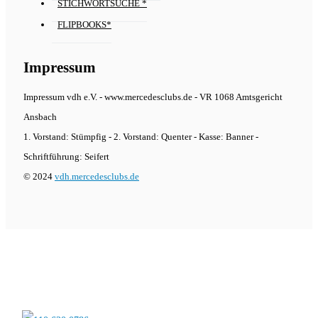
STICHWORTSUCHE *
FLIPBOOKS*
Impressum
Impressum vdh e.V. - www.mercedesclubs.de - VR 1068 Amtsgericht
Ansbach
1. Vorstand: Stümpfig - 2. Vorstand: Quenter - Kasse: Banner -
Schriftführung: Seifert
© 2024
vdh.mercedesclubs.de