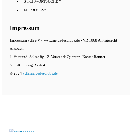
STICHWORTSUCHE *
FLIPBOOKS*
Impressum
Impressum vdh e.V. - www.mercedesclubs.de - VR 1068 Amtsgericht
Ansbach
1. Vorstand: Stümpfig - 2. Vorstand: Quenter - Kasse: Banner -
Schriftführung: Seifert
© 2024
vdh.mercedesclubs.de