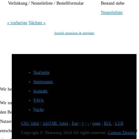
Verlinkung / Neuteileliste / Bestellformular
Bestand siehe
Neuteileliste
« vorherige
Nächste »
Joomla! extensions & templates
Startseite
Impressum
Wir benutzen Cookies
Kontakt
FAQs
Wir nutzen Cookies auf unserer Website. Einige von ihnen sind essenziell für
Suche
den Betrieb der Seite, während andere uns helfen, diese Website und die
Nutzererfahrung zu verbessern (Tracking Cookies). Sie können selbst
CSS Valid
|
XHTML Valid
|
Top
|
+
|
-
|
reset
|
RTL
|
LTR
entscheiden, ob Sie die Cookies zulassen möchten. Bitte beachten Sie, dass bei
Copyright ©
Newscorp
2026 All rights reserved.
Custom Design b