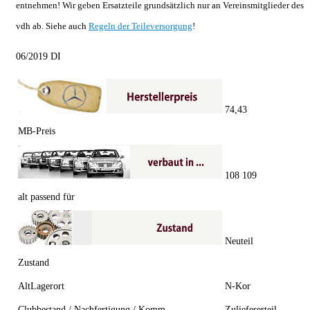
entnehmen! Wir geben Ersatzteile grundsätzlich nur an Vereinsmitglieder des
vdh ab. Siehe auch
Regeln der Teileversorgung
!
06/2019 DI
74,43
MB-Preis
108 109
alt passend für
Neuteil
Zustand
AltLagerort
N-Kor
Clubbestand / Nachfertigung / Komm.
Zuliefererteil