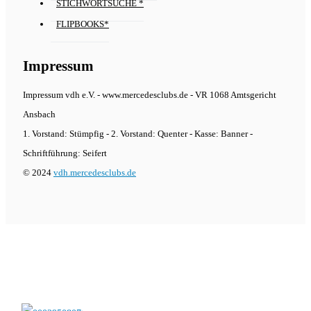
STICHWORTSUCHE *
FLIPBOOKS*
Impressum
Impressum vdh e.V. - www.mercedesclubs.de - VR 1068 Amtsgericht
Ansbach
1. Vorstand: Stümpfig - 2. Vorstand: Quenter - Kasse: Banner -
Schriftführung: Seifert
© 2024
vdh.mercedesclubs.de