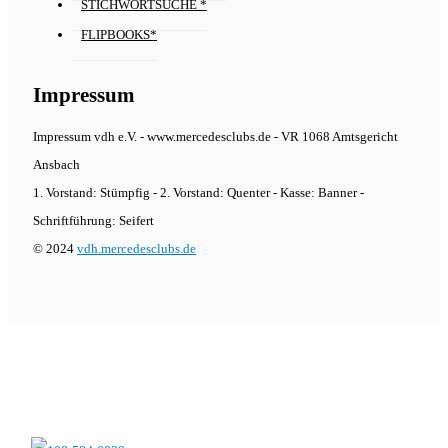
STICHWORTSUCHE *
FLIPBOOKS*
Impressum
Impressum vdh e.V. - www.mercedesclubs.de - VR 1068 Amtsgericht
Ansbach
1. Vorstand: Stümpfig - 2. Vorstand: Quenter - Kasse: Banner -
Schriftführung: Seifert
© 2024
vdh.mercedesclubs.de