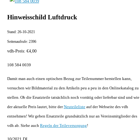
Hinweisschild Luftdruck
Stand:
26-10-2021
Seitenaufrufe:
2396
vdh-Preis:
€
4,00
108 584 0039
Damit man auch einen optischen Bezug zur Teilenummer herstellen kann,
versuchen wir Bildmaterial zu den Artikeln peu a peu in den Onlinekatalog zu
stellen. Ob die Ersatzteile tatsächlich noch vorrätig oder lieferbar sind und wie
der aktuelle Preis lautet, bitte der
Neuteileliste
auf der Webseite des vdh
entnehmen! Wir geben Ersatzteile grundsätzlich nur an Vereinsmitglieder des
vdh ab. Siehe auch
Regeln der Teileversorgung
!
10/2021 DI