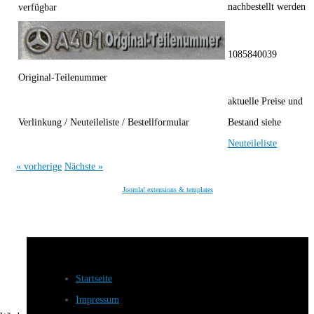
nachbestellt werden
verfügbar
1085840039
Original-Teilenummer
aktuelle Preise und
Verlinkung / Neuteileliste / Bestellformular
Bestand siehe
Neuteileliste
« vorherige
Nächste »
Joomla! extensions & templates
Startseite
Impressum