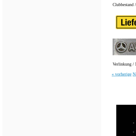
Clubbestand 
Verlinkung / 
« vorherige
N