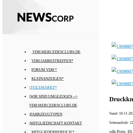
VDH.MERCEDESCLUBS.DE
VDH-JAHRESTREFFEN*
FORUM VDH *
KLEINANZEIGEN*
TEILEMARKT*
WIR SIND UMGEZOGEN -->
Druckkn
VDH.MERCEDESCLUBS.DE
Stand:
18-11-20
FAHRZEUGTYPEN
Seitenaufrufe:
2
MITGLIEDSCHAFT KONTAKT
vdh-Preis:
€
0
MITGLIEDERBEREICH *