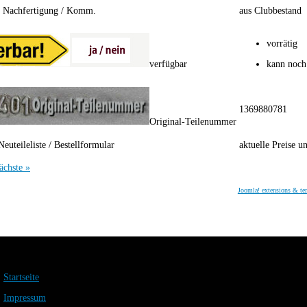
/ Nachfertigung / Komm.
aus Clubbestand
vorrätig
verfügbar
kann noch
1369880781
Original-Teilenummer
Neuteileliste / Bestellformular
aktuelle Preise u
ächste »
Joomla! extensions & te
Startseite
Impressum