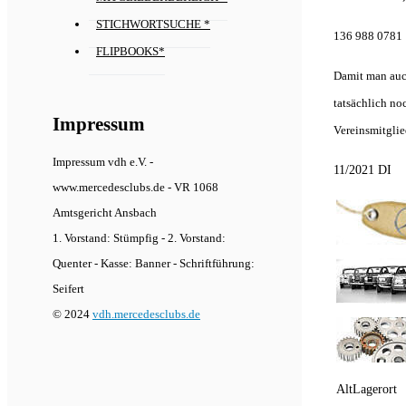
STICHWORTSUCHE *
136 988 0781
FLIPBOOKS*
Damit man auch
tatsächlich noc
Impressum
Vereinsmitglie
Impressum vdh e.V. -
11/2021 DI
www.mercedesclubs.de - VR 1068
Amtsgericht Ansbach
1. Vorstand: Stümpfig - 2. Vorstand:
Quenter - Kasse: Banner - Schriftführung:
Seifert
© 2024
vdh.mercedesclubs.de
AltLagerort