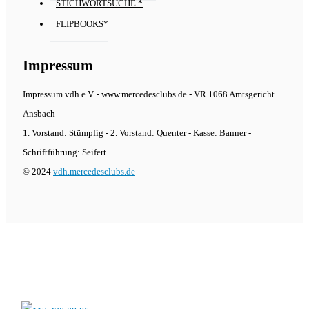
STICHWORTSUCHE *
FLIPBOOKS*
Impressum
Impressum vdh e.V. - www.mercedesclubs.de - VR 1068 Amtsgericht
Ansbach
1. Vorstand: Stümpfig - 2. Vorstand: Quenter - Kasse: Banner -
Schriftführung: Seifert
© 2024
vdh.mercedesclubs.de