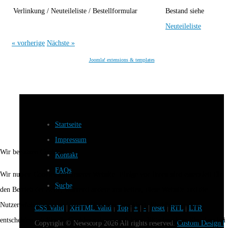
Verlinkung / Neuteileliste / Bestellformular
Bestand siehe
Neuteileliste
« vorherige
Nächste »
Joomla! extensions & templates
Startseite
Impressum
Wir benutzen Cookies
Kontakt
FAQs
Wir nutzen Cookies auf unserer Website. Einige von ihnen sind essenziell für
Suche
den Betrieb der Seite, während andere uns helfen, diese Website und die
Nutzererfahrung zu verbessern (Tracking Cookies). Sie können selbst
CSS Valid
|
XHTML Valid
|
Top
|
+
|
-
|
reset
|
RTL
|
LTR
entscheiden, ob Sie die Cookies zulassen möchten. Bitte beachten Sie, dass bei
Copyright ©
Newscorp
2026 All rights reserved.
Custom Design b