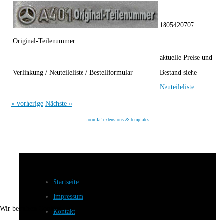
1805420707
Original-Teilenummer
aktuelle Preise und
Verlinkung / Neuteileliste / Bestellformular
Bestand siehe
Neuteileliste
« vorherige
Nächste »
Joomla! extensions & templates
Startseite
Impressum
Wir benutzen Cookies
Kontakt