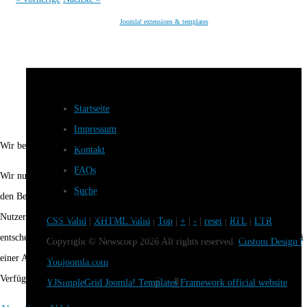
Joomla! extensions & templates
Startseite
Impressum
Wir benutzen Cookies
Kontakt
FAQs
Wir nutzen Cookies auf unserer Website. Einige von ihnen sind essenziell für
Suche
den Betrieb der Seite, während andere uns helfen, diese Website und die
Nutzererfahrung zu verbessern (Tracking Cookies). Sie können selbst
CSS Valid
|
XHTML Valid
|
Top
|
+
|
-
|
reset
|
RTL
|
LTR
entscheiden, ob Sie die Cookies zulassen möchten. Bitte beachten Sie, dass bei
Copyright ©
Newscorp
2026 All rights reserved.
Custom Design b
einer Ablehnung womöglich nicht mehr alle Funktionalitäten der Seite zur
Youjoomla.com
Verfügung stehen.
YJSimpleGrid Joomla! Templates Framework official website