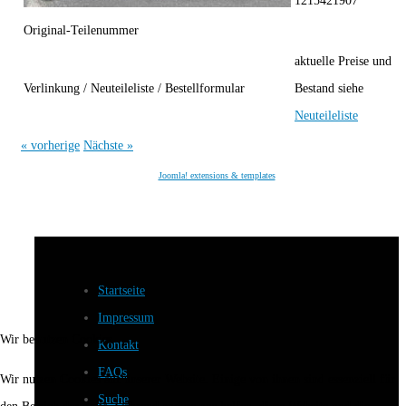
1215421907
Original-Teilenummer
aktuelle Preise und
Verlinkung / Neuteileliste / Bestellformular
Bestand siehe
Neuteileliste
« vorherige
Nächste »
Joomla! extensions & templates
Startseite
Impressum
Wir benutzen Cookies
Kontakt
FAQs
Wir nutzen Cookies auf unserer Website. Einige von ihnen sind essenziell für
Suche