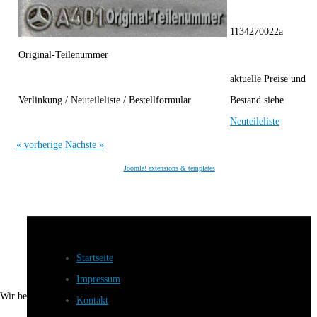
1134270022a
Original-Teilenummer
aktuelle Preise und
Verlinkung / Neuteileliste / Bestellformular
Bestand siehe
Neuteilel
iste
« vorherige
Nächste »
Joomla! extensions & templates
Startseite
Impressum
Wir benutzen Cookies
Kontakt