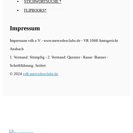
STICHWORTSUCHE *
FLIPBOOKS*
Impressum
Impressum vdh e.V. - www.mercedesclubs.de - VR 1068 Amtsgericht
Ansbach
1. Vorstand: Stümpfig - 2. Vorstand: Quenter - Kasse: Banner -
Schriftführung: Seifert
© 2024
vdh.mercedesclubs.de