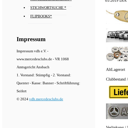
01/2019 DIA
STICHWORTSUCHE *
FLIPBOOKS*
Impressum
Impressum vdh e.V. -
www.mercedesclubs.de - VR 1068
Amtsgericht Ansbach
AltLagerort
1. Vorstand: Stümpfig - 2. Vorstand:
Clubbestand 
Quenter - Kasse: Banner - Schriftführung:
Seifert
© 2024
vdh.mercedesclubs.de
Verlinkung / 