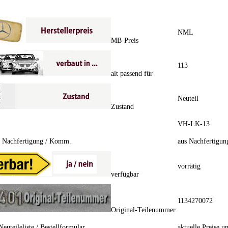
NML
MB-Preis
113
alt passend für
Neuteil
Zustand
VH-LK-13
/ Nachfertigung / Komm.
aus Nachfertigun
vorrätig
verfügbar
1134270072
Original-Teilenummer
Neuteileliste / Bestellformular
aktuelle Preise u