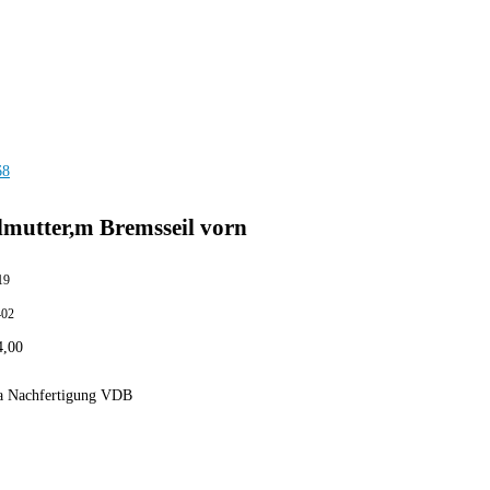
lmutter,m Bremsseil vorn
19
402
4,00
a Nachfertigung VDB