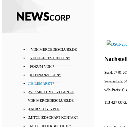
VDH.MERCEDESCLUBS.DE
Nachstel
VDH-JAHRESTREFFEN*
FORUM VDH *
Stand:
07-01-20
KLEINANZEIGEN*
Seitenaufrufe:
5
TEILEMARKT*
vdh-Preis:
€
1
WIR SIND UMGEZOGEN -->
VDH.MERCEDESCLUBS.DE
113 427 0072
FAHRZEUGTYPEN
MITGLIEDSCHAFT KONTAKT
MITGLIEDERBEREICH *