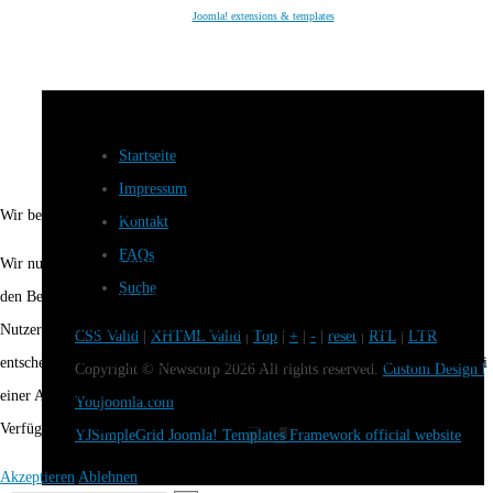
Joomla! extensions & templates
Startseite
Impressum
Wir benutzen Cookies
Kontakt
FAQs
Wir nutzen Cookies auf unserer Website. Einige von ihnen sind essenziell für
Suche
den Betrieb der Seite, während andere uns helfen, diese Website und die
Nutzererfahrung zu verbessern (Tracking Cookies). Sie können selbst
CSS Valid
|
XHTML Valid
|
Top
|
+
|
-
|
reset
|
RTL
|
LTR
entscheiden, ob Sie die Cookies zulassen möchten. Bitte beachten Sie, dass bei
Copyright ©
Newscorp
2026 All rights reserved.
Custom Design b
einer Ablehnung womöglich nicht mehr alle Funktionalitäten der Seite zur
Youjoomla.com
Verfügung stehen.
YJSimpleGrid Joomla! Templates Framework official website
Akzeptieren
Ablehnen