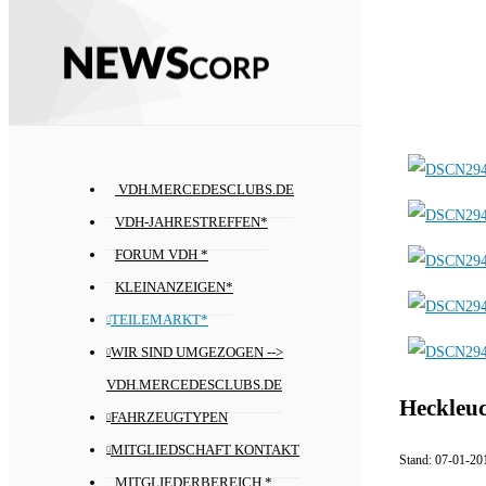
VDH.MERCEDESCLUBS.DE
VDH-JAHRESTREFFEN*
FORUM VDH *
KLEINANZEIGEN*
TEILEMARKT*
WIR SIND UMGEZOGEN -->
VDH.MERCEDESCLUBS.DE
Heckleuc
FAHRZEUGTYPEN
MITGLIEDSCHAFT KONTAKT
Stand:
07-01-20
MITGLIEDERBEREICH *