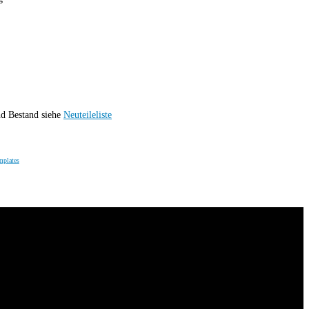
nd Bestand siehe
Neuteilel
iste
mplates