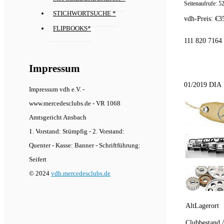
Seitenaufrufe:
5
STICHWORTSUCHE *
vdh-Preis:
€
3
FLIPBOOKS*
111 820 7164
Impressum
01/2019 DIA
Impressum vdh e.V. -
www.mercedesclubs.de - VR 1068
Amtsgericht Ansbach
1. Vorstand: Stümpfig - 2. Vorstand:
Quenter - Kasse: Banner - Schriftführung:
Seifert
© 2024
vdh.mercedesclubs.de
AltLagerort
Clubbestand 