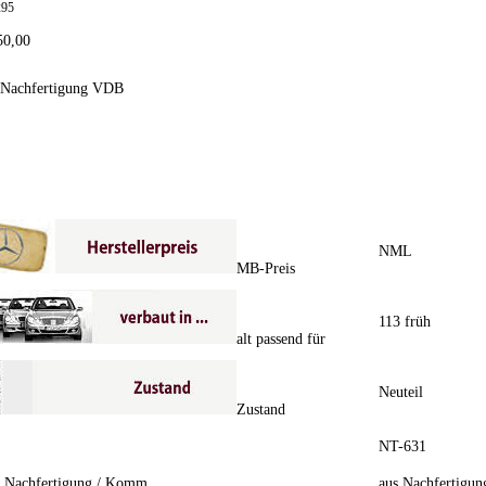
295
50,00
 Nachfertigung VDB
NML
MB-Preis
113 früh
alt passend für
Neuteil
Zustand
NT-631
/ Nachfertigung / Komm.
aus Nachfertigun