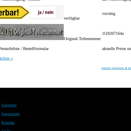
vorrätig
verfügbar
1118207164a
Original-Teilenummer
Neuteileliste / Bestellformular
aktuelle Preise u
ächste »
Joomla! extensions & te
Startseite
Impressum
Kontakt