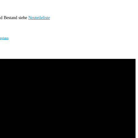
nd Bestand siehe
Neuteileliste
mplates
erfahrung zu verbessern (Tracking Cookies). Sie können selbst entscheiden, ob