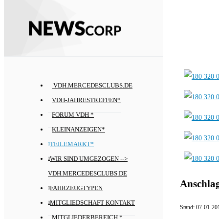
VDH.MERCEDESCLUBS.DE
VDH-JAHRESTREFFEN*
FORUM VDH *
KLEINANZEIGEN*
TEILEMARKT*
WIR SIND UMGEZOGEN -->
VDH.MERCEDESCLUBS.DE
Anschlag
FAHRZEUGTYPEN
MITGLIEDSCHAFT KONTAKT
Stand:
07-01-20
MITGLIEDERBEREICH *