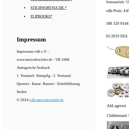
Seitenaufrufe:
5
STICHWORTSUCHE *
vdh-Preis:
€
4
FLIPBOOKS*
180 320 0144
01/2019 DIA
Impressum
Impressum vdh e.V. -
www.mercedesclubs.de - VR 1068
Amtsgericht Ansbach
1. Vorstand: Stümpfig - 2. Vorstand:
Quenter - Kasse: Banner - Schriftführung:
Seifert
© 2024
vdh.mercedesclubs.de
AltLagerort
Clubbestand 