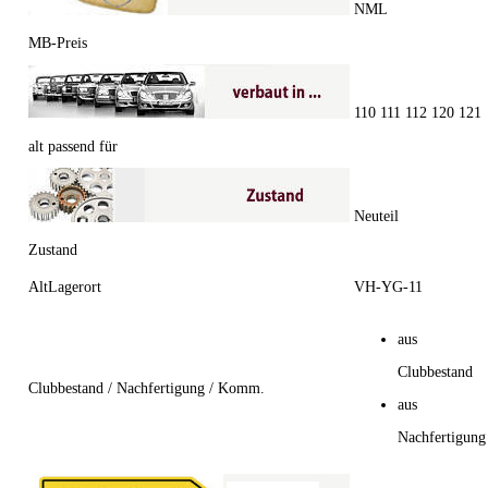
NML
MB-Preis
110 111 112 120 121
alt passend für
Neuteil
Zustand
AltLagerort
VH-YG-11
aus
Clubbestand
Clubbestand / Nachfertigung / Komm.
aus
Nachfertigung