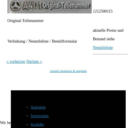
1212500115
Original-Teilenummer
aktuelle Preise und
Bestand siehe
Verlinkung / Neuteileliste / Bestellformular
Neuteileliste
« vorherige
Nächste »
Joomla! extensions & templates
Startseite
Impressum
Wir benutzen Cookies
Kontakt