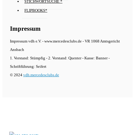
STICHWORTSUCHE *
FLIPBOOKS*
Impressum
Impressum vdh e.V. - www.mercedesclubs.de - VR 1068 Amtsgericht
Ansbach
1. Vorstand: Stümpfig - 2. Vorstand: Quenter - Kasse: Banner -
Schriftführung: Seifert
© 2024
vdh.mercedesclubs.de