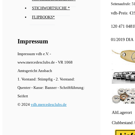
Seitenaufrufe:
5
STICHWORTSUCHE *
vdh-Preis:
€
1
FLIPBOOKS*
120 471 048
01/2019 DIA
Impressum
Impressum vdh e.V. -
www.mercedesclubs.de - VR 1068
Amtsgericht Ansbach
1. Vorstand: Stümpfig - 2. Vorstand:
Quenter - Kasse: Banner - Schriftführung:
Seifert
© 2024
vdh.mercedesclubs.de
AltLagerort
Clubbestand 