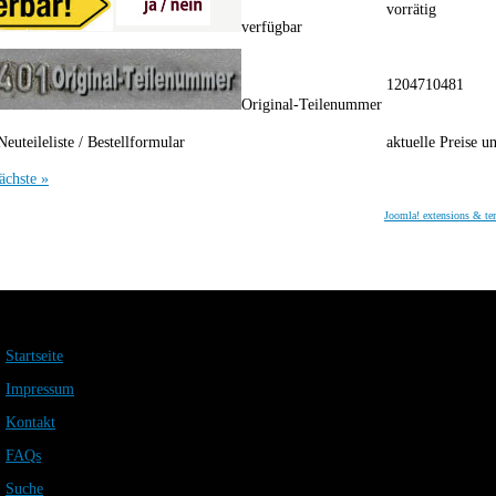
vorrätig
verfügbar
1204710481
Original-Teilenummer
Neuteileliste / Bestellformular
aktuelle Preise u
ächste »
Joomla! extensions & te
Startseite
Impressum
Kontakt
FAQs
Suche