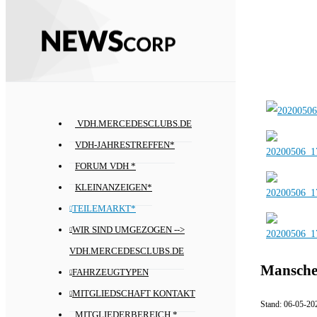
VDH.MERCEDESCLUBS.DE
VDH-JAHRESTREFFEN*
FORUM VDH *
KLEINANZEIGEN*
TEILEMARKT*
WIR SIND UMGEZOGEN -->
VDH.MERCEDESCLUBS.DE
Manschet
FAHRZEUGTYPEN
MITGLIEDSCHAFT KONTAKT
Stand:
06-05-20
MITGLIEDERBEREICH *