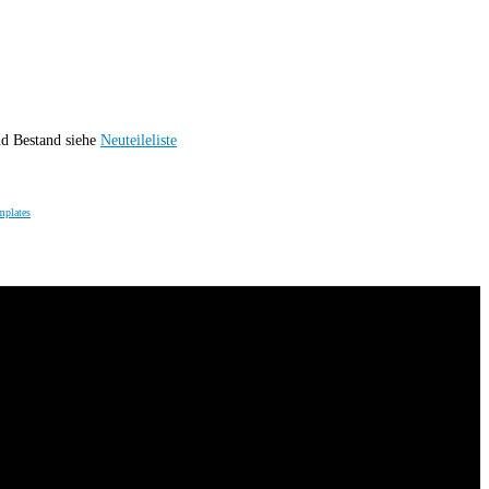
nd Bestand siehe
Neuteileliste
mplates