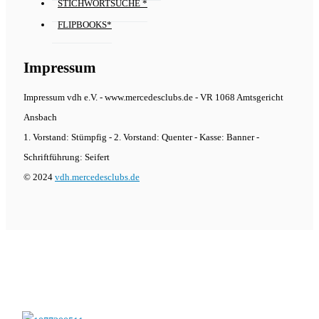
STICHWORTSUCHE *
FLIPBOOKS*
Impressum
Impressum vdh e.V. - www.mercedesclubs.de - VR 1068 Amtsgericht
Ansbach
1. Vorstand: Stümpfig - 2. Vorstand: Quenter - Kasse: Banner -
Schriftführung: Seifert
© 2024
vdh.mercedesclubs.de