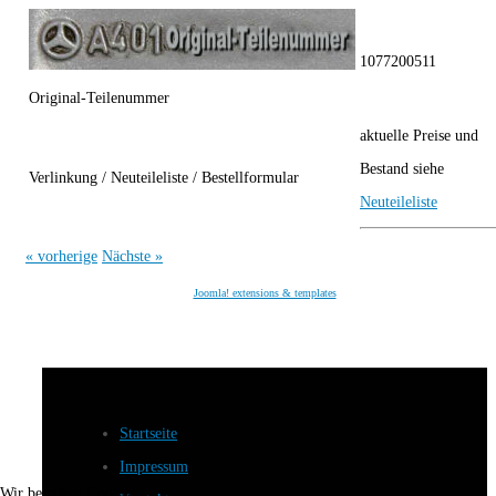
1077200511
Original-Teilenummer
aktuelle Preise und
Bestand siehe
Verlinkung / Neuteileliste / Bestellformular
Neuteileliste
« vorherige
Nächste »
Joomla! extensions & templates
Startseite
Impressum
Wir benutzen Cookies