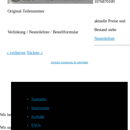
1076870109
Original-Teilenummer
aktuelle Preise und
Bestand siehe
Verlinkung / Neuteileliste / Bestellformular
Neuteileliste
« vorherige
Nächste »
Joomla! extensions & templates
Startseite
Impressum
Wir benutzen Cookies
Kontakt
FAQs
Wir nutzen Cookies auf unserer Website. Einige von ihnen sind essenziell für