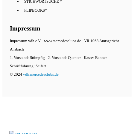
STICHWORTSUCHE *
FLIPBOOKS*
Impressum
Impressum vdh e.V. - www.mercedesclubs.de - VR 1068 Amtsgericht
Ansbach
1. Vorstand: Stümpfig - 2. Vorstand: Quenter - Kasse: Banner -
Schriftführung: Seifert
© 2024
vdh.mercedesclubs.de