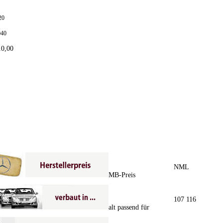
20
040
10,00
NML
MB-Preis
107 116
alt passend für