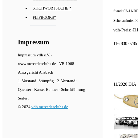
STICHWORTSUCHE *
Stand:
03-11-20
FLIPBOOKS*
Seitenaufrufe:
5
vdh-Preis:
€
1
Impressum
116 830 0785
Impressum vdh e.V. -
www.mercedesclubs.de - VR 1068
Amtsgericht Ansbach
1. Vorstand: Stümpfig - 2. Vorstand:
11/2020 DIA
Quenter - Kasse: Banner - Schriftführung:
Seifert
© 2024
vdh.mercedesclubs.de