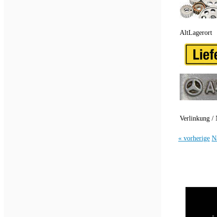
AltLagerort
Verlinkung / 
« vorherige
N