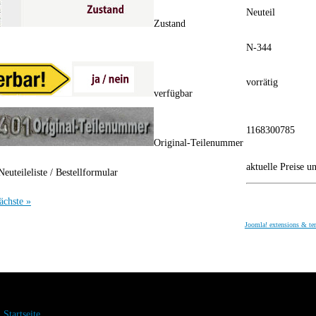
Neuteil
Zustand
N-344
vorrätig
verfügbar
1168300785
Original-Teilenummer
aktuelle Preise u
Neuteileliste / Bestellformular
ächste »
Joomla! extensions & te
Startseite