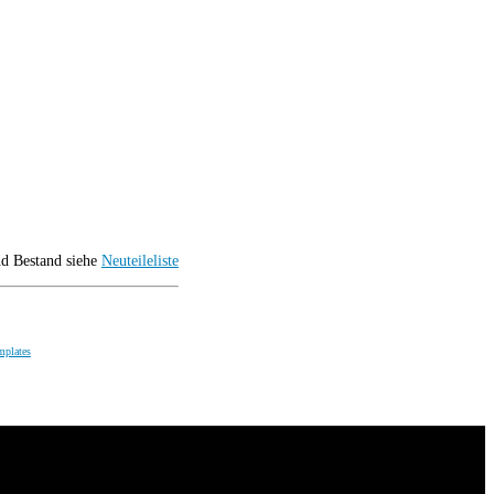
nd Bestand siehe
Neuteileliste
mplates