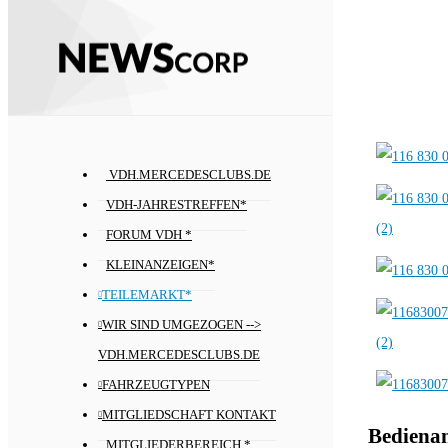
VDH.MERCEDESCLUBS.DE
VDH-JAHRESTREFFEN*
FORUM VDH *
KLEINANZEIGEN*
TEILEMARKT*
WIR SIND UMGEZOGEN -->
VDH.MERCEDESCLUBS.DE
FAHRZEUGTYPEN
MITGLIEDSCHAFT KONTAKT
Bediena
MITGLIEDERBEREICH *