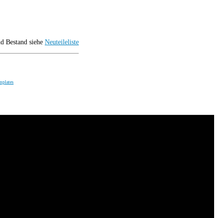
nd Bestand siehe
Neuteileliste
mplates