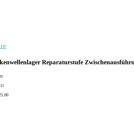
kenwellenlager Reparaturstufe Zwischenausführ
20
535
25,00