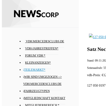
VDH.MERCEDESCLUBS.DE
Satz Noc
VDH-JAHRESTREFFEN*
FORUM VDH *
Stand:
09-11-20
KLEINANZEIGEN*
Seitenaufrufe:
5
TEILEMARKT*
vdh-Preis:
€
1
WIR SIND UMGEZOGEN -->
VDH.MERCEDESCLUBS.DE
127 050 0197
FAHRZEUGTYPEN
MITGLIEDSCHAFT KONTAKT
MITGLIEDERBEREICH *