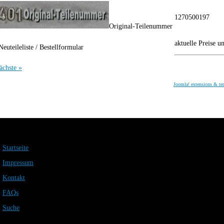
1270500197
Original-Teilenummer
aktuelle Preise u
Neuteileliste / Bestellformular
ächste »
Joomla! extensions & te
Startseite
Impressum
Kontakt
FAQs
Suche