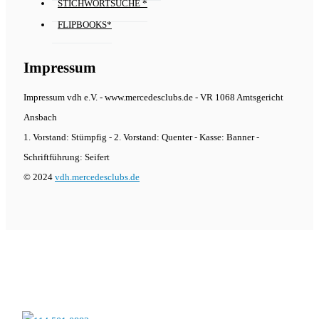
STICHWORTSUCHE *
FLIPBOOKS*
Impressum
Impressum vdh e.V. - www.mercedesclubs.de - VR 1068 Amtsgericht
Ansbach
1. Vorstand: Stümpfig - 2. Vorstand: Quenter - Kasse: Banner -
Schriftführung: Seifert
© 2024
vdh.mercedesclubs.de