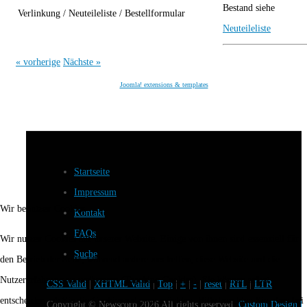
Bestand siehe
Verlinkung / Neuteileliste / Bestellformular
Neuteileliste
« vorherige
Nächste »
Joomla! extensions & templates
Startseite
Impressum
Wir benutzen Cookies
Kontakt
FAQs
Wir nutzen Cookies auf unserer Website. Einige von ihnen sind essenziell für
Suche
den Betrieb der Seite, während andere uns helfen, diese Website und die
Nutzererfahrung zu verbessern (Tracking Cookies). Sie können selbst
CSS Valid
|
XHTML Valid
|
Top
|
+
|
-
|
reset
|
RTL
|
LTR
entscheiden, ob Sie die Cookies zulassen möchten. Bitte beachten Sie, dass bei
Copyright ©
Newscorp
2026 All rights reserved.
Custom Design b