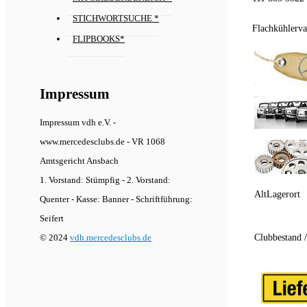
STICHWORTSUCHE *
Flachkühlerva
FLIPBOOKS*
Impressum
Impressum vdh e.V. -
www.mercedesclubs.de - VR 1068
Amtsgericht Ansbach
1. Vorstand: Stümpfig - 2. Vorstand:
AltLagerort
Quenter - Kasse: Banner - Schriftführung:
Seifert
Clubbestand 
© 2024
vdh.mercedesclubs.de