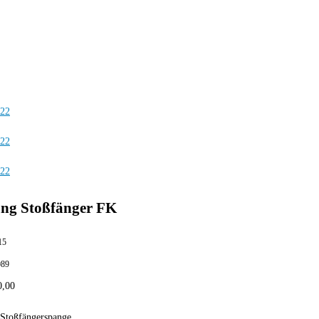
ng Stoßfänger FK
15
089
0,00
 Stoßfängerspange