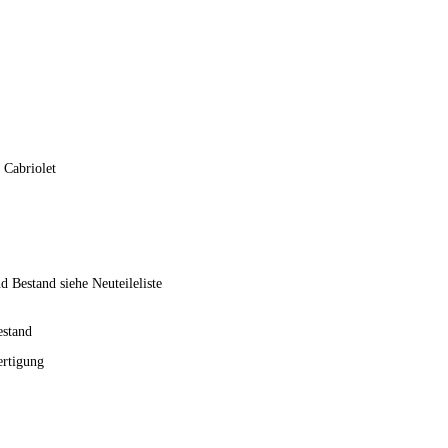
 Cabriolet
nd Bestand siehe Neuteileliste
estand
ertigung