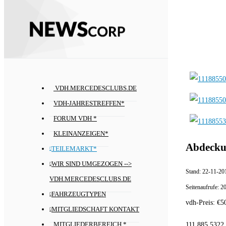
VDH.MERCEDESCLUBS.DE
VDH-JAHRESTREFFEN*
FORUM VDH *
KLEINANZEIGEN*
Abdecku
TEILEMARKT*
WIR SIND UMGEZOGEN -->
Stand:
22-11-20
VDH.MERCEDESCLUBS.DE
Seitenaufrufe:
2
FAHRZEUGTYPEN
vdh-Preis:
€
5
MITGLIEDSCHAFT KONTAKT
111 885 5322
MITGLIEDERBEREICH *