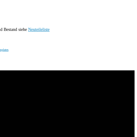
nd Bestand siehe
Neuteileliste
mplates