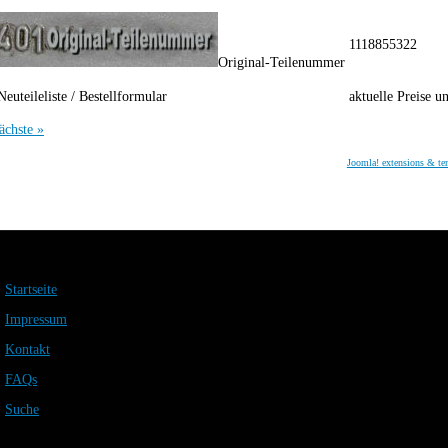
1118855322
Original-Teilenummer
Neuteileliste / Bestellformular
aktuelle Preise u
ächste »
Joomla! extensions & te
Startseite
Impressum
Kontakt
FAQs
Suche