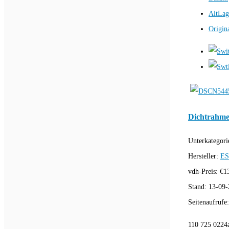
AltLag
Origin
Dichtrahme
Unterkategori
Hersteller:
E
vdh-Preis:
€
1
Stand:
13-09-
Seitenaufrufe
110 725 0224a