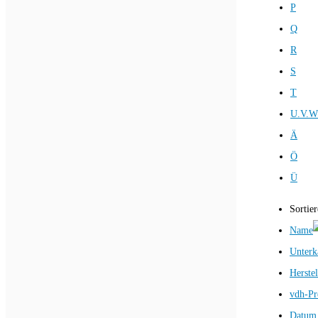
P
Q
R
S
T
U.V.W
Ä
Ö
Ü
Sortie
Name
Unterk
Herstel
vdh-Pr
Datum