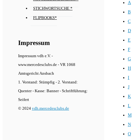
A
STICHWORTSUCHE *
B
FLIPBOOKS*
C
D
E
Impressum
F
Impressum vdh e.V. -
G
www.mercedesclubs.de - VR 1068
H
Amtsgericht Ansbach
I
1. Vorstand: Stümpfig - 2. Vorstand:
J
Quenter - Kasse: Banner - Schriftführung:
K
Seifert
L
© 2024
vdh.mercedesclubs.de
M
N
O