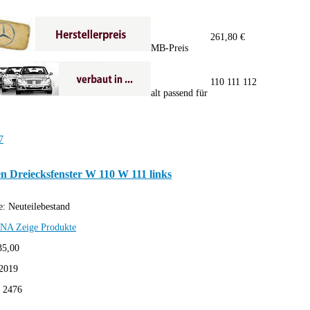
261,80 €
MB-Preis
110 111 112
alt passend für
n Dreiecksfenster W 110 W 111 links
e:
Neuteilebestand
SNA
Zeige Produkte
35,00
2019
:
2476