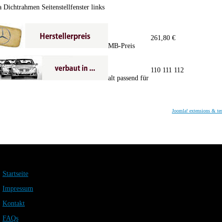
 Dichtrahmen Seitenstellfenster links
261,80 €
MB-Preis
110 111 112
alt passend für
Joomla! extensions & te
Startseite
Impressum
Kontakt
FAQs