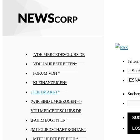
VDH.MERCEDESCLUBS.DE
Filtern
VDH-JAHRESTREFFEN*
FORUM VDH *
KLEINANZEIGEN*
TEILEMARKT*
Suche
WIR SIND UMGEZOGEN -->
VDH.MERCEDESCLUBS.DE
FAHRZEUGTYPEN
MITGLIEDSCHAFT KONTAKT
MITGLIEDERBEREICH *