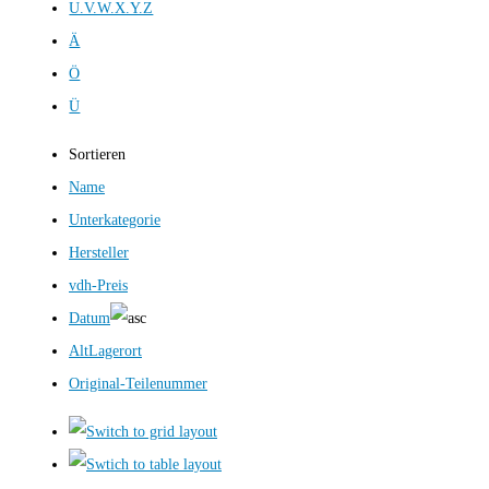
U.V.W.X.Y.Z
Ä
Ö
Ü
Sortieren
Name
Unterkategorie
Hersteller
vdh-Preis
Datum
AltLagerort
Original-Teilenummer