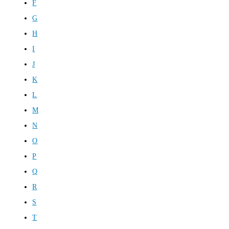
F
G
H
I
J
K
L
M
N
O
P
Q
R
S
T