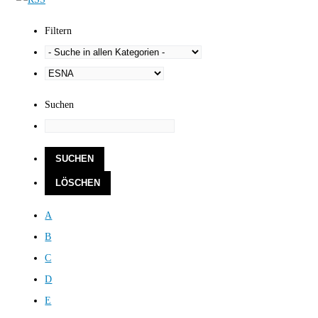
Filtern
Suchen
A
B
C
D
E