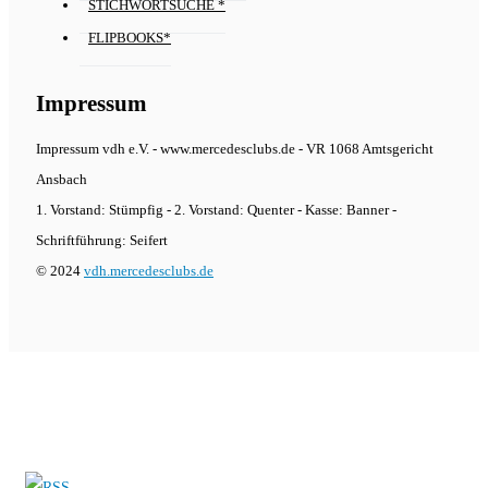
STICHWORTSUCHE *
FLIPBOOKS*
Impressum
Impressum vdh e.V. - www.mercedesclubs.de - VR 1068 Amtsgericht
Ansbach
1. Vorstand: Stümpfig - 2. Vorstand: Quenter - Kasse: Banner -
Schriftführung: Seifert
© 2024
vdh.mercedesclubs.de