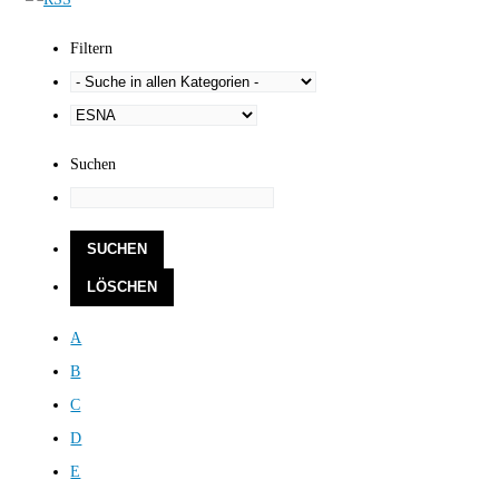
Filtern
Suchen
A
B
C
D
E