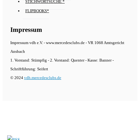
STICHWORTSUCHE *
FLIPBOOKS*
Impressum
Impressum vdh e.V. - www.mercedesclubs.de - VR 1068 Amtsgericht
Ansbach
1. Vorstand: Stümpfig - 2. Vorstand: Quenter - Kasse: Banner -
Schriftführung: Seifert
© 2024
vdh.mercedesclubs.de