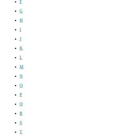
F
G
H
I
J
K
L
M
N
O
P
Q
R
S
T