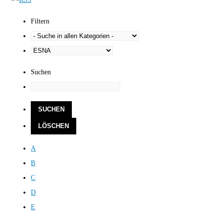
Filtern
Suchen
A
B
C
D
E