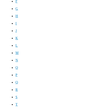
F
G
H
I
J
K
L
M
N
O
P
Q
R
S
T