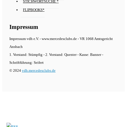
STICHWORTSUCHE *
FLIPBOOKS*
Impressum
Impressum vdh e.V. - www.mercedesclubs.de - VR 1068 Amtsgericht
Ansbach
1. Vorstand: Stümpfig - 2. Vorstand: Quenter - Kasse: Banner -
Schriftführung: Seifert
© 2024
vdh.mercedesclubs.de