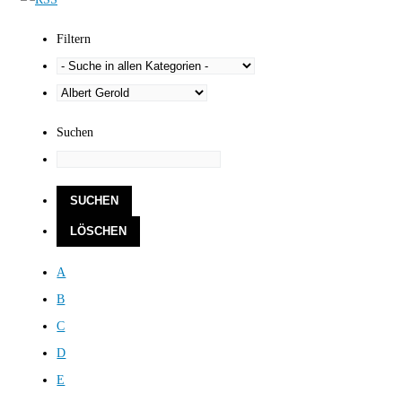
Filtern
Suchen
A
B
C
D
E