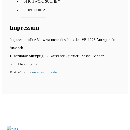
STICHWORTSUCHE *
FLIPBOOKS*
Impressum
Impressum vdh e.V. - www.mercedesclubs.de - VR 1068 Amtsgericht
Ansbach
1. Vorstand: Stümpfig - 2. Vorstand: Quenter - Kasse: Banner -
Schriftführung: Seifert
© 2024
vdh.mercedesclubs.de