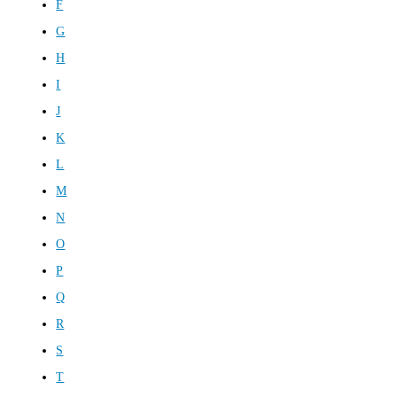
F
G
H
I
J
K
L
M
N
O
P
Q
R
S
T