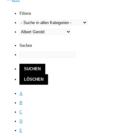
Filtern
Suchen
A
B
C
D
E