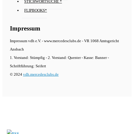
STICHWORTSUCHE *
FLIPBOOKS*
Impressum
Impressum vdh e.V. - www.mercedesclubs.de - VR 1068 Amtsgericht
Ansbach
1. Vorstand: Stümpfig - 2. Vorstand: Quenter - Kasse: Banner -
Schriftführung: Seifert
© 2024
vdh.mercedesclubs.de