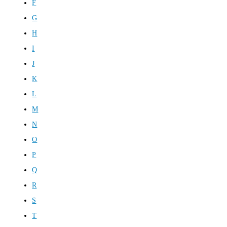
F
G
H
I
J
K
L
M
N
O
P
Q
R
S
T