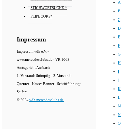
A
STICHWORTSUCHE *
B
FLIPBOOKS*
C
D
E
Impressum
F
Impressum vdh e.V. -
G
www.mercedesclubs.de - VR 1068
H
Amtsgericht Ansbach
I
1. Vorstand: Stümpfig - 2. Vorstand:
J
Quenter - Kasse: Banner - Schriftführung:
K
Seifert
L
© 2024
vdh.mercedesclubs.de
M
N
O