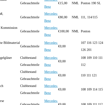
Gebrauchtteile
€
15,00
NML
Ponton 190 SL
Benz
uß,
Mercedes-
Gebrauchtteile
€
80,00
NML
111, 114/115
Benz
m Kommission
Mercedes-
Gebrauchtteile
€
100,00
NML
Ponton
Benz
he Bildmaterial
Mercedes-
107 116 123 124
Gebrauchtteile
€
0,00
Benz
126 201
gelgläser
Clubbestand
Mercedes-
108 109 110 111
€
0,00
Gebrauchtteile
Benz
112
Clubbestand
Mercedes-
€
0,00
110 111 121
Gebrauchtteile
Benz
uch
Clubbestand
Mercedes-
€
0,00
108 109 114 115
Gebrauchtteile
Benz
rse
Mercedes-
Gebrauchtteile
€
0,00
108 109 111 112