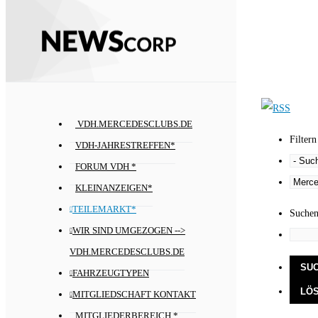
VDH.MERCEDESCLUBS.DE
Filtern
VDH-JAHRESTREFFEN*
FORUM VDH *
KLEINANZEIGEN*
TEILEMARKT*
Suche
WIR SIND UMGEZOGEN -->
VDH.MERCEDESCLUBS.DE
FAHRZEUGTYPEN
MITGLIEDSCHAFT KONTAKT
MITGLIEDERBEREICH *