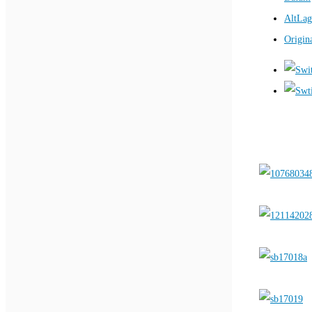
AltLag
Origin