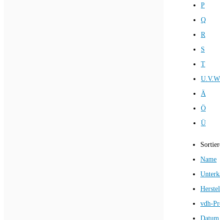
P
Q
R
S
T
U.V.W
Ä
Ö
Ü
Sortie
Name
Unterk
Herstel
vdh-Pr
Datum