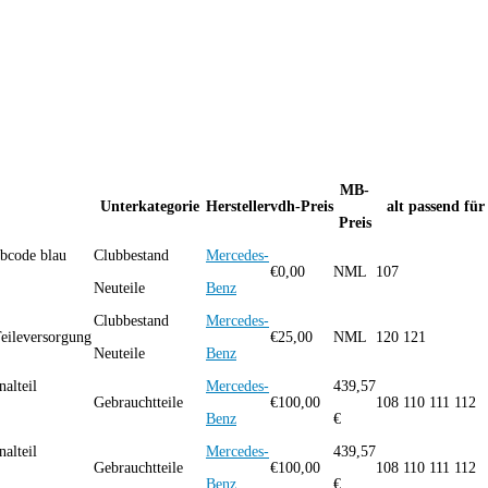
MB-
Unterkategorie
Hersteller
vdh-Preis
alt passend für
Preis
rbcode blau
Clubbestand
Mercedes-
€
0,00
NML
107
Neuteile
Benz
Clubbestand
Mercedes-
Teileversorgung
€
25,00
NML
120 121
Neuteile
Benz
alteil
Mercedes-
439,57
Gebrauchtteile
€
100,00
108 110 111 112
Benz
€
alteil
Mercedes-
439,57
Gebrauchtteile
€
100,00
108 110 111 112
Benz
€