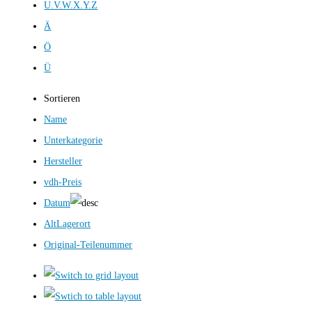
U.V.W.X.Y.Z
Ä
Ö
Ü
Sortieren
Name
Unterkategorie
Hersteller
vdh-Preis
Datum
AltLagerort
Original-Teilenummer