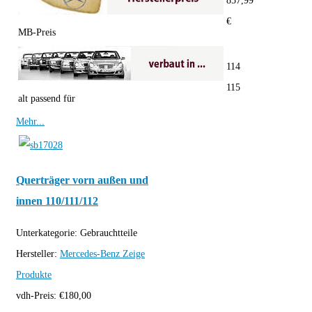
857,99
€
MB-Preis
114
115
alt passend für
Mehr...
Querträger vorn außen und
innen 110/111/112
Unterkategorie:
Gebrauchtteile
Hersteller:
Mercedes-Benz
Zeige
Produkte
vdh-Preis:
€
180,00