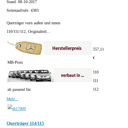
Stand:
08-10-2017
Seitenaufrufe:
4383
Querträger vorn außen und innen
110/111/112, Originalteil...
557,11
€
MB-Preis
110
111
112
alt passend für
Mehr...
Querträger 114/115