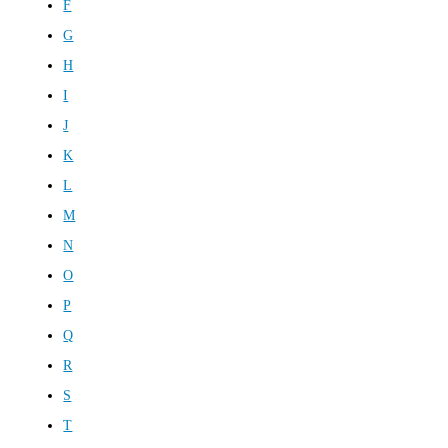
F
G
H
I
J
K
L
M
N
O
P
Q
R
S
T