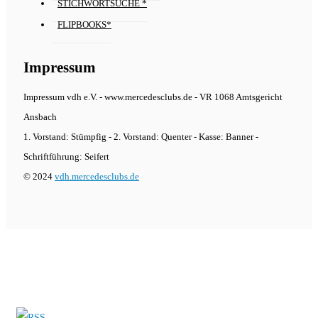
STICHWORTSUCHE *
FLIPBOOKS*
Impressum
Impressum vdh e.V. - www.mercedesclubs.de - VR 1068 Amtsgericht
Ansbach
1. Vorstand: Stümpfig - 2. Vorstand: Quenter - Kasse: Banner -
Schriftführung: Seifert
© 2024
vdh.mercedesclubs.de