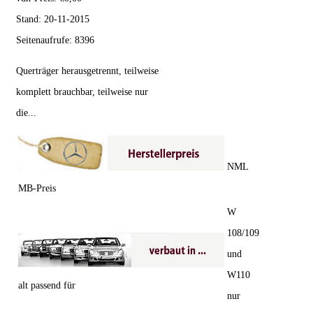
Stand:
20-11-2015
Seitenaufrufe:
8396
Querträger herausgetrennt, teilweise
komplett brauchbar, teilweise nur
die...
NML
MB-Preis
W
108/109
und
W110
alt passend für
nur