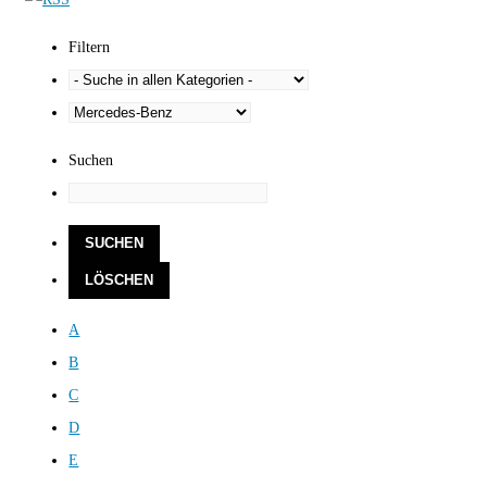
Filtern
Suchen
A
B
C
D
E