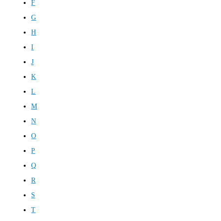
F
G
H
I
J
K
L
M
N
O
P
Q
R
S
T