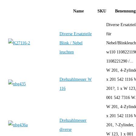
Name
SKU
Benennung
Diverse Ersatztei
Diverse Ersatzteile
für
Blink / Nebel
Nebel/Blinkleuch
leuchten
w110 1108221190
1108221290 /...
W 201, 4-Zylinde
Drehzahlmesser W
x 201 542 1116 
116
201?, 1 x W 123,
001 542 7316 W.
W 201, 4-Zylinde
x 201 542 1116 
Drehzahlmesser
201, ?-Zylinder, 
diverse
W 123, 1 x 001