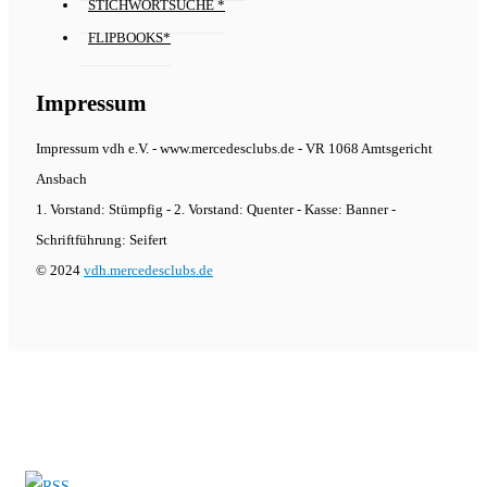
STICHWORTSUCHE *
FLIPBOOKS*
Impressum
Impressum vdh e.V. - www.mercedesclubs.de - VR 1068 Amtsgericht
Ansbach
1. Vorstand: Stümpfig - 2. Vorstand: Quenter - Kasse: Banner -
Schriftführung: Seifert
© 2024
vdh.mercedesclubs.de