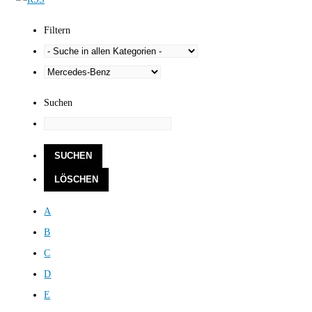
Filtern
Suchen
A
B
C
D
E