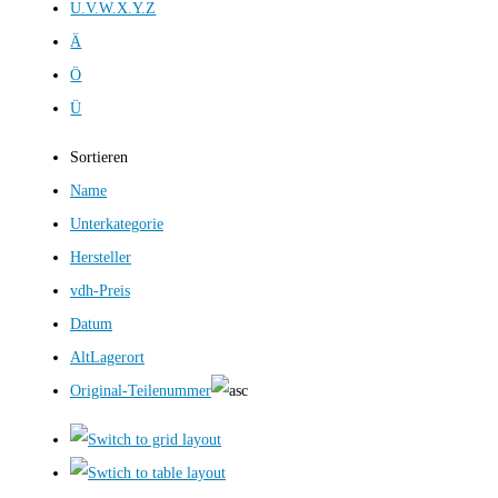
U.V.W.X.Y.Z
Ä
Ö
Ü
Sortieren
Name
Unterkategorie
Hersteller
vdh-Preis
Datum
AltLagerort
Original-Teilenummer